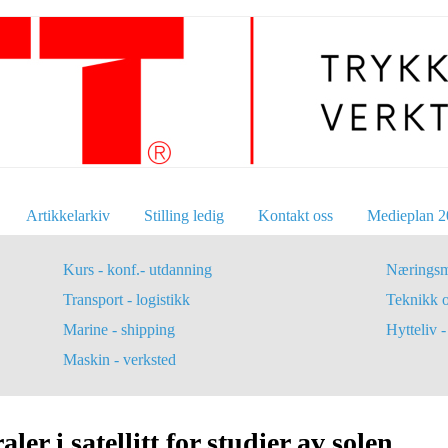
Artikkelarkiv
Stilling ledig
Kontakt oss
Medieplan 2
Kurs - konf.- utdanning
Næringsm
Transport - logistikk
Teknikk 
Marine - shipping
Hytteliv - 
Maskin - verksted
er i satellitt for studier av solen