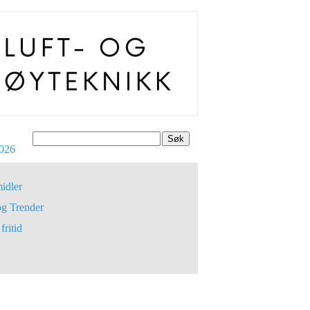
Søk
026
idler
og Trender
fritid