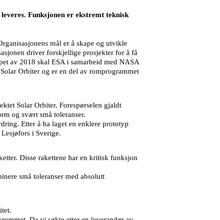
 leveres. Funksjonen er ekstremt teknisk
rganisasjonens mål er å skape og utvikle
jonen driver forskjellige prosjekter for å få
løpet av 2018 skal ESA i samarbeid med NASA
es Solar Orbiter og er en del av romprogrammet
ktet Solar Orbiter. Forespørselen gjaldt
orm og svært små toleranser.
ring. Etter å ha laget en enklere prototyp
Lesjøfors i Sverige.
ketter. Disse rakettene har en kritisk funksjon
inere små toleranser med absolutt
tet.
srommet. Da vi søkte etter en leverandør av