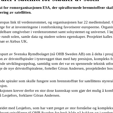
ekt for romorganisasjonen ESA, der spiralformede brennstoffrør skal
ring av satellitten.
opas link til verdensrommet, og organisasjonen har 22 medlemsland. O
e for at investeringene i romforskning favoriserer europeerne. Organisas
elbare omgivelser i verdensrommet samt solsystemet og universet. I 
ere rundt solen, samle data og studere solens egenskaper. Prosjektet kall
nør er Airbus UK.
forespurt av Svenska Rymdbolaget (nå OHB Sweden AB) om å delta i prosje
 av drivstoffspiraler i tynnvegget titan med høy presisjon, kompleks f
de utviklingsoppdrag, samtidig som det var en spennende teknisk utford
 de nye drivstoffspiralene, forteller Göran Andersen, prosjektleder hos 
ende spiraler som skulle fungere som brennstoffrør for satellittens styrera
isjon.
sjonen krever derfor en stor dose kunnskap som gjør det mulig å komb
å Lesjøfors, forklarer Göran Andersen.
et med Lesjøfors, som har vært preget av stor forståelse og kompleksi
levert spiralfjærer til OHB Sweden for bruk både på bakken og i verden