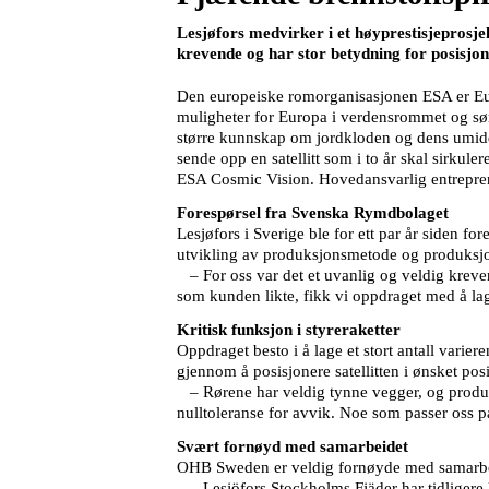
Lesjøfors medvirker i et høyprestisjeprosj
krevende og har stor betydning for posisjone
Den europeiske romorganisasjonen ESA er Eur
muligheter for Europa i verdensrommet og sørg
større kunnskap om jordkloden og dens umidd
sende opp en satellitt som i to år skal sirkul
ESA Cosmic Vision. Hovedansvarlig entrepre
Forespørsel fra Svenska Rymdbolaget
Lesjøfors i Sverige ble for ett par år siden 
utvikling av produksjonsmetode og produksjon
– For oss var det et uvanlig og veldig kreven
som kunden likte, fikk vi oppdraget med å lage
Kritisk funksjon i styreraketter
Oppdraget besto i å lage et stort antall varier
gjennom å posisjonere satellitten i ønsket pos
– Rørene har veldig tynne vegger, og produk
nulltoleranse for avvik. Noe som passer oss p
Svært fornøyd med samarbeidet
OHB Sweden er veldig fornøyde med samarbeid
– Lesjöfors Stockholms Fjäder har tidligere 