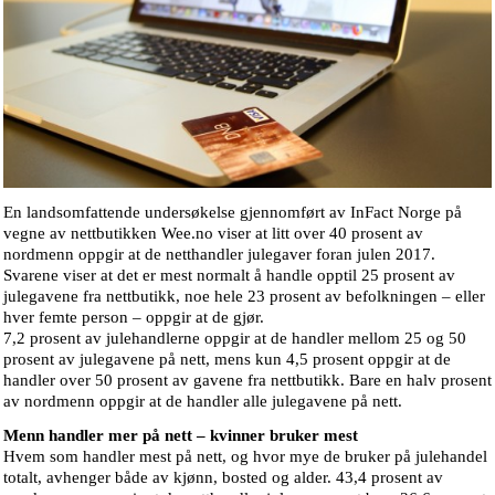
En landsomfattende undersøkelse gjennomført av InFact Norge på
vegne av nettbutikken Wee.no viser at litt over 40 prosent av
nordmenn oppgir at de netthandler julegaver foran julen 2017.
Svarene viser at det er mest normalt å handle opptil 25 prosent av
julegavene fra nettbutikk, noe hele 23 prosent av befolkningen – eller
hver femte person – oppgir at de gjør.
7,2 prosent av julehandlerne oppgir at de handler mellom 25 og 50
prosent av julegavene på nett, mens kun 4,5 prosent oppgir at de
handler over 50 prosent av gavene fra nettbutikk. Bare en halv prosent
av nordmenn oppgir at de handler alle julegavene på nett.
Menn handler mer på nett – kvinner bruker mest
Hvem som handler mest på nett, og hvor mye de bruker på julehandel
totalt, avhenger både av kjønn, bosted og alder. 43,4 prosent av