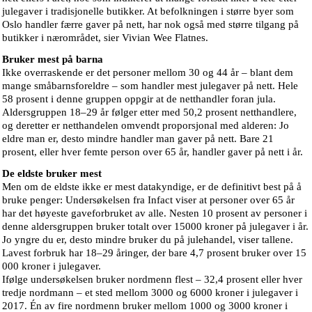
julegaver i tradisjonelle butikker. At befolkningen i større byer som
Oslo handler færre gaver på nett, har nok også med større tilgang på
butikker i nærområdet, sier Vivian Wee Flatnes.
Bruker mest på barna
Ikke overraskende er det personer mellom 30 og 44 år – blant dem
mange småbarnsforeldre – som handler mest julegaver på nett. Hele
58 prosent i denne gruppen oppgir at de netthandler foran jula.
Aldersgruppen 18–29 år følger etter med 50,2 prosent netthandlere,
og deretter er netthandelen omvendt proporsjonal med alderen: Jo
eldre man er, desto mindre handler man gaver på nett. Bare 21
prosent, eller hver femte person over 65 år, handler gaver på nett i år.
De eldste bruker mest
Men om de eldste ikke er mest datakyndige, er de definitivt best på å
bruke penger: Undersøkelsen fra Infact viser at personer over 65 år
har det høyeste gaveforbruket av alle. Nesten 10 prosent av personer i
denne aldersgruppen bruker totalt over 15000 kroner på julegaver i år.
Jo yngre du er, desto mindre bruker du på julehandel, viser tallene.
Lavest forbruk har 18–29 åringer, der bare 4,7 prosent bruker over 15
000 kroner i julegaver.
Ifølge undersøkelsen bruker nordmenn flest – 32,4 prosent eller hver
tredje nordmann – et sted mellom 3000 og 6000 kroner i julegaver i
2017. Én av fire nordmenn bruker mellom 1000 og 3000 kroner i