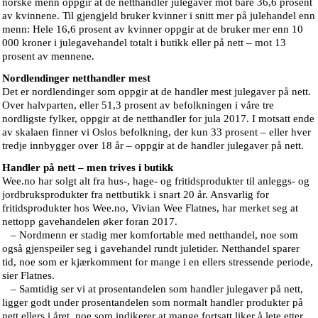
norske menn oppgir at de netthandler julegaver mot bare 36,6 prosent
av kvinnene. Til gjengjeld bruker kvinner i snitt mer på julehandel enn
menn: Hele 16,6 prosent av kvinner oppgir at de bruker mer enn 10
000 kroner i julegavehandel totalt i butikk eller på nett – mot 13
prosent av mennene.
Nordlendinger netthandler mest
Det er nordlendinger som oppgir at de handler mest julegaver på nett.
Over halvparten, eller 51,3 prosent av befolkningen i våre tre
nordligste fylker, oppgir at de netthandler for jula 2017. I motsatt ende
av skalaen finner vi Oslos befolkning, der kun 33 prosent – eller hver
tredje innbygger over 18 år – oppgir at de handler julegaver på nett.
Handler på nett – men trives i butikk
Wee.no har solgt alt fra hus-, hage- og fritidsprodukter til anleggs- og
jordbruksprodukter fra nettbutikk i snart 20 år. Ansvarlig for
fritidsprodukter hos Wee.no, Vivian Wee Flatnes, har merket seg at
nettopp gavehandelen øker foran 2017.
– Nordmenn er stadig mer komfortable med netthandel, noe som
også gjenspeiler seg i gavehandel rundt juletider. Netthandel sparer
tid, noe som er kjærkomment for mange i en ellers stressende periode,
sier Flatnes.
– Samtidig ser vi at prosentandelen som handler julegaver på nett,
ligger godt under prosentandelen som normalt handler produkter på
nett ellers i året, noe som indikerer at mange fortsatt liker å lete etter