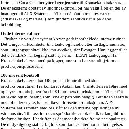
fortelle at Coca Cola benytter lagertjenester til Kransekakebakeren. –
De er ekstremt opptatt av sporingskontroll og har valgt å bli en del av
løsningen til APX Systems. – Vi kan nå håndtere deres varer
(brusflasker og materiell) som gir dem sanntidsstatus på deres
beholdning.
Gode interne rutiner
– Bruken av vårt datasystem krever godt innarbeidede interne rutiner.
Det tvinger virksomheter til å tenke og handle etter fastlagte mønstre,
som i utgangspunktet ikke kan avvikes, sier Evanger. Han legger til at
dette er LEAN-tankegang satt i system. – LEAN-tankegangen får
Kransekakebakeren med på kjøpet, noe som har strømlinjeformet
produksjonsprosessene.
100 prosent kontroll
Kransekakebakeren har 100 prosent kontroll med sine
produksjonsrutiner. Fra kontoret i Askim kan Christoffersen følge med
og styre produksjonen fra sin 84 tommers touchskjerm. – Vi har fått
en teknologisk løsning som ikke er personavhengig. Blir noen sentrale
medarbeidere syke, kan vi likevel fortsette produksjonen. APX
Systems har sammen med oss stått for den interne opplæringen av
våre ansatte. Til tross for noen språkbarrierer tok det ikke lang tid før
de forsto bruken. I bedriften er det medarbeidere fra tre nasjonaliteter.
De er dyktige og stabile fagfolk som lønnes etter norske betingelser.