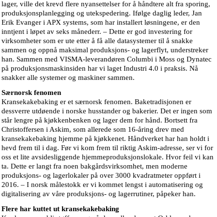
lager, ville det krevd flere nyansettelser for å håndtere alt fra sporing,
produksjonsplanlegging og utekspedering. Ifølge daglig leder, Jan
Erik Evanger i APX systems, som har installert løsningene, er den
inntjent i løpet av seks månederr. – Dette er god investering for
virksomheter som er ute etter å få alle datasystemer til å snakke
sammen og oppnå maksimal produksjons- og lagerflyt, understreker
han. Sammen med VISMA-leverandøren Columbi i Moss og Dynatec
på produksjonsmaskinsiden har vi laget Industri 4.0 i praksis. Nå
snakker alle systemer og maskiner sammen.
Særnorsk fenomen
Kransekakebaking er et særnorsk fenomen. Baketradisjonen er
dessverre utdøende i norske husstander og bakerier. Det er ingen som
står lengre på kjøkkenbenken og lager dem for hånd. Bortsett fra
Christoffersen i Askim, som allerede som 16-åring drev med
kransekakebaking hjemme på kjøkkenet. Håndverket har han holdt i
hevd frem til i dag. Før vi kom frem til riktig Askim-adresse, ser vi for
oss et lite avsidesliggende hjemmeproduksjonslokale. Hvor feil vi kan
ta. Dette er langt fra noen bakgårdsvirksomhet, men moderne
produksjons- og lagerlokaler på over 3000 kvadratmeter oppført i
2016. – I norsk målestokk er vi kommet lengst i automatisering og
digitalisering av våre produksjons- og lagerrutiner, påpeker han.
Flere har kuttet ut kransekakebaking