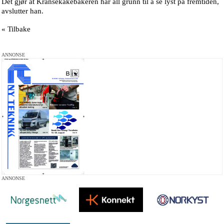
Det gjør at Kransekakebakeren har all grunn til å se lyst på fremtiden,
avslutter han.
« Tilbake
ANNONSE
ANNONSE