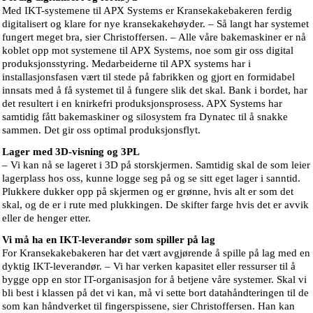
Med IKT-systemene til APX Systems er Kransekakebakeren ferdig
digitalisert og klare for nye kransekakehøyder. – Så langt har systemet
fungert meget bra, sier Christoffersen. – Alle våre bakemaskiner er nå
koblet opp mot systemene til APX Systems, noe som gir oss digital
produksjonsstyring. Medarbeiderne til APX systems har i
installasjonsfasen vært til stede på fabrikken og gjort en formidabel
innsats med å få systemet til å fungere slik det skal. Bank i bordet, har
det resultert i en knirkefri produksjonsprosess. APX Systems har
samtidig fått bakemaskiner og silosystem fra Dynatec til å snakke
sammen. Det gir oss optimal produksjonsflyt.
Lager med 3D-visning og 3PL
– Vi kan nå se lageret i 3D på storskjermen. Samtidig skal de som leier
lagerplass hos oss, kunne logge seg på og se sitt eget lager i sanntid.
Plukkere dukker opp på skjermen og er grønne, hvis alt er som det
skal, og de er i rute med plukkingen. De skifter farge hvis det er avvik
eller de henger etter.
Vi må ha en IKT-leverandør som spiller på lag
For Kransekakebakeren har det vært avgjørende å spille på lag med en
dyktig IKT-leverandør. – Vi har verken kapasitet eller ressurser til å
bygge opp en stor IT-organisasjon for å betjene våre systemer. Skal vi
bli best i klassen på det vi kan, må vi sette bort datahåndteringen til de
som kan håndverket til fingerspissene, sier Christoffersen. Han kan