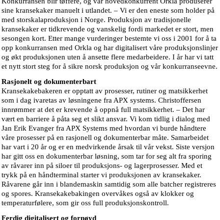
Konkurransen blir tøffere, og vår hovedkonkurrent Orkla produserer
sine kransekaker manuelt i utlandet. – Vi er den eneste som holder på
med storskalaproduksjon i Norge. Produksjon av tradisjonelle
kransekaker er tidkrevende og vanskelig fordi markedet er stort, men
sesongen kort. Etter mange vurderinger bestemte vi oss i 2001 for å ta
opp konkurransen med Orkla og har digitalisert våre produksjonslinjer
og økt produksjonen uten å ansette flere medarbeidere. I år har vi tatt
et nytt stort steg for å sikre norsk produksjon og vår konkurranseevne.
Rasjonelt og dokumenterbart
Kransekakebakeren er opptatt av prosesser, rutiner og matsikkerhet
som i dag ivaretas av løsningene fra APX systems. Christoffersen
innrømmer at det er krevende å oppnå full matsikkerhet. – Det har
vært en barriere å påta seg et slikt ansvar. Vi kom tidlig i dialog med
Jan Erik Evanger fra APX Systems med hvordan vi burde håndtere
våre prosesser på en rasjonell og dokumenterbar måte. Samarbeidet
har vart i 20 år og er en medvirkende årsak til vår vekst. Siste versjon
har gitt oss en dokumenterbar løsning, som tar for seg alt fra sporing
av råvarer inn på siloer til produksjons- og lagerprosesser. Med et
trykk på en håndterminal starter vi produksjonen av kransekaker.
Råvarene går inn i blandemaskin samtidig som alle batcher registreres
og spores. Kransekakebakingen overvåkes også av klokker og
temperaturfølere, som gir oss full produksjonskontroll.
Ferdig digitalisert og fornøyd