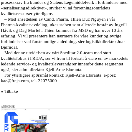
prosesskrav fra kunder og Statens Legemiddelverk i forbindelse med
«serialiseringsdirektivet», styrker vi nå forretningsområdets
kvalitetsressurser ytterligere.
– Med ansettelsen av Cand. Pharm. Thien Duc Nguyen i vår
Pharma-kvalitetsavdeling, økes staben som allerede består av Ingvill
Håvik og Dag Morfelt. Thien kommer fra MSD og har over 10 års
erfaring. Vi vil presentere han nærmere for våre kunder og øvrige
forbindelser ved første mulige anledning, sier logistikkdirektør Joar
Bjørndal.
Med denne utvidelsen av vårt Speditør 2.0-team med stort
kvalitetsfokus i FREJA, ser vi frem til fortsatt å være en av markedets
ledende service- og kvalitetsleverandører innenfor dette segmentet
også, sier adm. direktør Kjell-Arne Eloranta.
For ytterligere spørsmål kontakt: Kjell-Arne Eloranta, e-post:
kae@freja.com, tel. 22075000
« Tilbake
ANNONSE