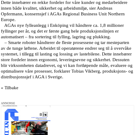
Dette innebærer en rekke fordeler for våre kunder og medarbeidere
innen både kvalitet, sikkerhet og arbeidsmiljø, sier Andreas
Opfermann, konsernsjef i AGAs Regional Business Unit Northern
Europe.
AGAs nye fylleanlegg i Enköping vil håndtere ca. 1,8 millioner
fyllinger per år, og det er første gang hele produksjonslinjen er
automatisert – fra sortering til fylling, lagring og plukking.
– Smarte roboter håndterer de fleste prosessene og tar mesteparten
av de tunge løftene. Arbeidet til operatørene endrer seg til å overvåke
systemet, i tillegg til lasting og lossing av lastebilene. Dette innebærer
store fordeler innen ergonomi, leveringsevne og sikkerhet. Dessuten
blir virksomheten datadrevet, og vi kan fortløpende måle, evaluere og
optimalisere våre prosesser, forklarer Tobias Vikberg, produksjons- og
distribusjonssjef i AGA i Sverige.
« Tilbake
ANNONSE