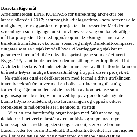
Bærekraftige mål
Arbeidsmetoden LINK KOMPASS for bærekraftig arkitektur ble
lansert allerede i 2017; et strategisk «dialogverktøy» som screener alle
muligheter, krav og ønsker fra prosjektets interessenter. Med denne
screeningen som utgangspunkt tar vi bevisste valg om bærekraftige
mål for prosjektet. Dermed oppnås optimale løsninger innen alle
bærekraftsområdene; økonomi, sosialt og miljø. Bærekraft-kompasset
fungerer som en utsjekkmodell hvor vi kartlegger og sjekker ut
parametre i henhold til de ti kvalitetsprinsippene som er definert i
Bygg21**, samt implementerer den omstilling vi er forpliktet til iht
Architects Declare. Arbeidsmetoden innebærer å alltid utfordre kunden
til å sette høyest mulige bærekraftmål og å oppnå disse i prosjektet.
Nå etableres også et dedikert team med formål å drive utviklingen
innen bærekraft fremover med en holistisk tilnærming til stadig
forbedring. Gjennom den solide bredden av kompetanse som
organisasjonen besitter, vil man ved hjelp av gode lokale agenter
kunne høyne kvaliteten, styrke forankringen og oppnå sterkere
forpliktelse til måloppnåelser i henhold til strategi.
– Vi er en stor bærekraftig organisasjon med 500 ansatte, og
deltakerne i nettverket består av en ambisiøs gruppe med mye
kunnskap, stor bredde og sterkt engasjement, sier Arne Førland-
Larsen, leder for Team Bærekraft. Bærekraftnettverket har ambisjoner
om å minske tap av biologisk mangfold og skape bærekraftige