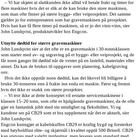
– Vi har skjønt at sluttkunden ikke alltid vil betale frakt og timer for
flere maskiner hvis det er slik at de kan bruke den store maskinen,
som man ofte finner på større bygge- eller veiprosjekter. Det samme
gjelder jo for entreprenøren som har gravemaskinen på prosjektet.
Hvis han kan få flere timer på maskinen, så er jo det vinn-vinn, sier
John Lundqvist, produktutvikler hos Engcon.
Utnytte dødtid for større gravemaskiner
John Lundqvist sier at det ofte er en gravemaskin i 30-tonnsklassen
som starter med av- og utgraving på et bygge- eller veiprosjekt, og de
får noen ganger litt dødtid når de venter på en lastebil, materialer eller
annet. Da kan de brukes til oppgaver som planering, kabelgraving
osv.
Hvis det ikke oppstår noen dødtid, kan det likevel bli billigere å
bruke 30-tonneren enn å frakte inn enda en maskin. Først og fremst
hvis det ikke er snakk om større prosjekter.
– Vi tror ikke at dette konseptet vil erstatte servicemaskinene i
klassen 15–20 tonn, som ofte er hjulgående gravemaskiner, da de ofte
gjør en fantastisk jobb med sin smidighet og fleksibilitet. Vi og
kundene ser på CB29 som et bra supplement når det er aktuelt, sier
John Lundqvist.
Engcon kunngjør at kabelskuffen CB29 er kraftig bygd og forsterket
med høyholdfast slite- og skjærstål i kvalitet opptil 500 Brinell. CB29
kan utstyres med valgfri innfesting, men leveres som standard med