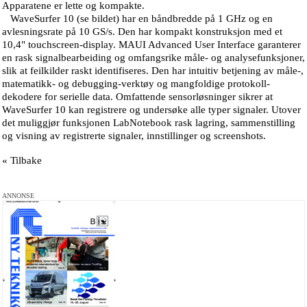
Apparatene er lette og kompakte.
WaveSurfer 10 (se bildet) har en båndbredde på 1 GHz og en
avlesningsrate på 10 GS/s. Den har kompakt konstruksjon med et
10,4" touchscreen-display. MAUI Advanced User Interface garanterer
en rask signalbearbeiding og omfangsrike måle- og analysefunksjoner,
slik at feilkilder raskt identifiseres. Den har intuitiv betjening av måle-,
matematikk- og debugging-verktøy og mangfoldige protokoll-
dekodere for serielle data. Omfattende sensorløsninger sikrer at
WaveSurfer 10 kan registrere og undersøke alle typer signaler. Utover
det muliggjør funksjonen LabNotebook rask lagring, sammenstilling
og visning av registrerte signaler, innstillinger og screenshots.
« Tilbake
ANNONSE