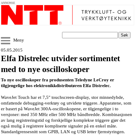
ANNONSE
Søk
Meny
05.05.2015
Elfa Distrelec utvider sortimentet
med to nye oscilloskoper
To nye oscilloskoper fra produsenten Teledyne LeCroy er
tilgjengelige hos elektronikkdistributøren Elfa Distrelec.
WaveJet Touch har et 7,5" touchscreen-display, stor minnedybde,
omfattende debugging-verktøy og utvidete triggere. Apparatene, som
er basert på WaveJet 300A-oscilloskopene, er tilgjengelige i to
versjoner: med 350 MHz eller 500 MHz båndbredde. Kombinasjonen
av lang registreringstid og forskjellige komplekse triggere gjør det
også mulig å registrere kompliserte signaler på en enkel måte.
Standardgrensesnitt som GPIB, LAN og USB letter fjernstyringen.