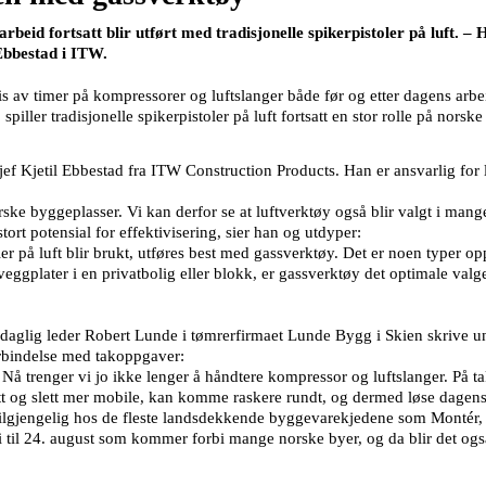
eid fortsatt blir utført med tradisjonelle spikerpistoler på luft. – He
 Ebbestad i ITW.
 av timer på kompressorer og luftslanger både før og etter dagens arbe
piller tradisjonelle spikerpistoler på luft fortsatt en stor rolle på norsk
ef Kjetil Ebbestad fra ITW Construction Products. Han er ansvarlig for
ske byggeplasser. Vi kan derfor se at luftverktøy også blir valgt i mange
ort potensial for effektivisering, sier han og utdyper:
å luft blir brukt, utføres best med gassverktøy. Det er noen typer opp
ggplater i en privatbolig eller blokk, er gassverktøy det optimale valge
an daglig leder Robert Lunde i tømrerfirmaet Lunde Bygg i Skien skrive un
orbindelse med takoppgaver:
 trenger vi jo ikke lenger å håndtere kompressor og luftslanger. På ta
rett og slett mer mobile, kan komme raskere rundt, og dermed løse dagens
tilgjengelig hos de fleste landsdekkende byggevarekjedene som Mont
il 24. august som kommer forbi mange norske byer, og da blir det ogs