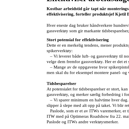
Kostbar arbeidstid går tapt når monteringsarb
effektivisering, forteller produktsjef Kjetil
Hver eneste dag bruker håndverkere hundrevis
gassverktøy som gir markante tidsbesparelser, s
Stort potensial for effektivisering
Dette er en merkelig tendens, mener produktsj
spikerverktøy:
– Vi leverer både luft- og gassverktøy til nor
velge dem fremfor gassverktøy. Her er det et st
– Mange av de oppgavene hvor spikerpistoler p
men skal du for eksempel montere panel- og ve
Tidsbesparelser
At potensialet for tidsbesparelser er stort, k
gassverktøy, og merker særlig forbedring i f
– Vi sparer minimum en halvtime hver dag. Nå
slipper å slepe med alt opp på taket. Vi blir 
Paslode, som er et av ITWs varemerker, er 
ITW med på Optimeras Roadshow fra 22. mai t
Paslode og ITWs andre verktøysmerker.