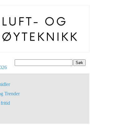
Søk
026
idler
og Trender
fritid