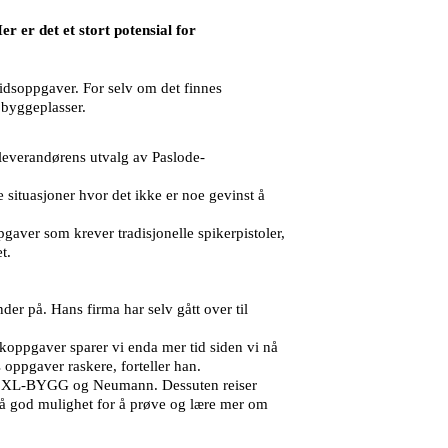
r er det et stort potensial for
idsoppgaver. For selv om det finnes
e byggeplasser.
 leverandørens utvalg av Paslode-
 situasjoner hvor det ikke er noe gevinst å
gaver som krever tradisjonelle spikerpistoler,
t.
der på. Hans firma har selv gått over til
koppgaver sparer vi enda mer tid siden vi nå
 oppgaver raskere, forteller han.
ér, XL-BYGG og Neumann. Dessuten reiser
å god mulighet for å prøve og lære mer om