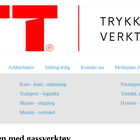
Artikkelarkiv
Stilling ledig
Kontakt oss
Medieplan 2
Kurs - konf.- utdanning
Næringsm
Transport - logistikk
Teknikk 
Marine - shipping
Hytteliv - 
Maskin - verksted
gen med gassverktøy