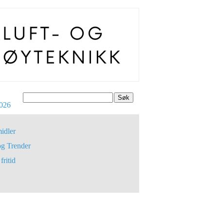
Søk
026
idler
og Trender
fritid