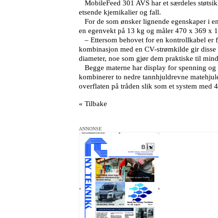
MobileFeed 301 AVS har et særdeles støtsikk
etsende kjemikalier og fall.
For de som ønsker lignende egenskaper i en 
en egenvekt på 13 kg og måler 470 x 369 x 1
– Ettersom behovet for en kontrollkabel er f
kombinasjon med en CV-strømkilde gir disse
diameter, noe som gjør dem praktiske til mind
Begge materne har display for spenning og tr
kombinerer to nedre tannhjuldrevne matehjul
overflaten på tråden slik som et system med 4 
« Tilbake
ANNONSE