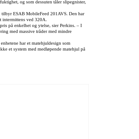
tighet, og som dessuten tåler slipegnister,
mm, tilbyr ESAB MobileFeed 201AVS. Den har
t intermittens ved 320A.
s på enkelhet og ytelse, sier Perkins. – I
øring med massive tråder med mindre
e enhetene har et matehjuldesign som
 ikke et system med medløpende matehjul på