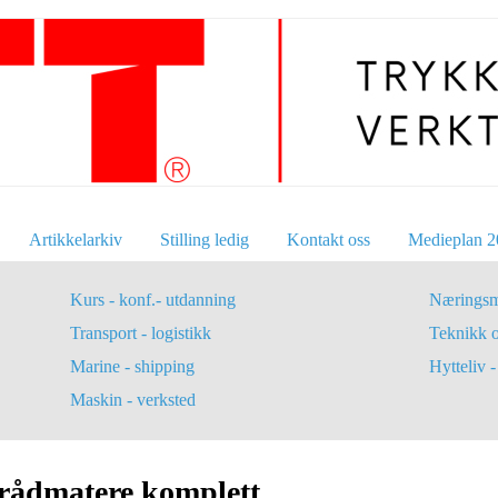
Artikkelarkiv
Stilling ledig
Kontakt oss
Medieplan 2
Kurs - konf.- utdanning
Næringsm
Transport - logistikk
Teknikk 
Marine - shipping
Hytteliv - 
Maskin - verksted
trådmatere komplett