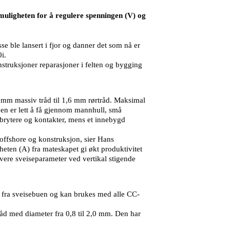
uligheten for å regulere spenningen (V) og
ble lansert i fjor og danner det som nå er
i.
struksjoner reparasjoner i felten og bygging
6 mm massiv tråd til 1,6 mm rørtråd. Maksimal
den er lett å få gjennom mannhull, små
 brytere og kontakter, mens et innebygd
 offshore og konstruksjon, sier Hans
heten (A) fra mateskapet gi økt produktivitet
avere sveiseparameter ved vertikal stigende
ra sveisebuen og kan brukes med alle CC-
åd med diameter fra 0,8 til 2,0 mm. Den har