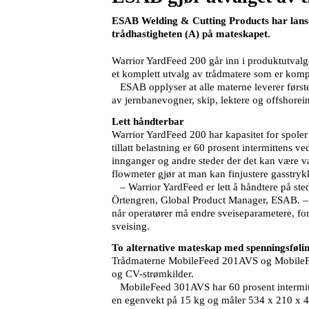
ESAB Welding & Cutting Products har lanse
trådhastigheten (A) på mateskapet.
Warrior YardFeed 200 går inn i produktutval
et komplett utvalg av trådmatere som er ko
ESAB opplyser at alle materne leverer førstek
av jernbanevogner, skip, lektere og offshorein
Lett håndterbar
Warrior YardFeed 200 har kapasitet for spole
tillatt belastning er 60 prosent intermittens
innganger og andre steder der det kan være va
flowmeter gjør at man kan finjustere gasstry
– Warrior YardFeed er lett å håndtere på sted
Örtengren, Global Product Manager, ESAB. – I 
når operatører må endre sveiseparametere, for
sveising.
To alternative mateskap med spenningsføli
Trådmaterne MobileFeed 201AVS og MobileFe
og CV-strømkilder.
MobileFeed 301AVS har 60 prosent intermitte
en egenvekt på 15 kg og måler 534 x 210 x