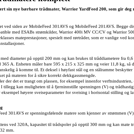
rt sin nye bærbare trådmater, Warrior YardFeed 200, som gir deg m
get ved siden av MobileFeed 301AVS og MobileFeed 201AVS. Begge disse 
mpatible med ESABs strømkilder, Warrior 400i MV CC/CV og Warrior 500
lasses mateprestasjoner, spesielt med rørtråder, som er vanlige ved kon
nstallasjoner.
r med diameter på opptil 200 mm og kan brukes til tråddiametere fra 0,
 ved 365 A. Enheten måler bare 595 x 215 x 325 mm og veier 11,8 kg, så 
nskelig å komme til. Et deksel i høyfast stål og en stålramme beskytter
kket på materen for å sikre korrekt dekkgassmengde.
er der det er trangt om plassen, for eksempel innenfor verftsindustrien,
tillegg kan muligheten til å fjerninnstille spenningen (V) og trådhastig
 eksempel høyere sveiseparameter for sveising i horisontal stilling og l
ng
ed 301AVS er spenningsfølende matere som kjenner av strømmen (V) f
ns ved 320A, kapasitet til trådspoler på opptil 300 mm og kan mate tr
 432 mm.