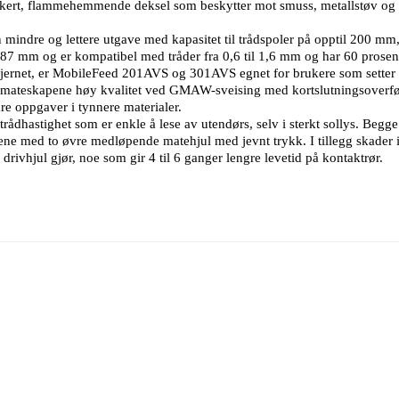
ert, flammehemmende deksel som beskytter mot smuss, metallstøv og fuk
mindre og lettere utgave med kapasitet til trådspoler på opptil 200 
87 mm og er kompatibel med tråder fra 0,6 til 1,6 mm og har 60 prosen
jernet, er MobileFeed 201AVS og 301AVS egnet for brukere som setter pri
 mateskapene høy kvalitet ved GMAW-sveising med kortslutningsoverf
re oppgaver i tynnere materialer.
ådhastighet som er enkle å lese av utendørs, selv i sterkt sollys. Begg
ene med to øvre medløpende matehjul med jevnt trykk. I tillegg skader
drivhjul gjør, noe som gir 4 til 6 ganger lengre levetid på kontaktrør.