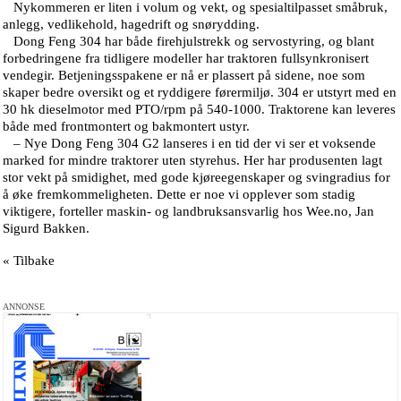
Nykommeren er liten i volum og vekt, og spesialtilpasset småbruk,
anlegg, vedlikehold, hagedrift og snørydding.
Dong Feng 304 har både firehjulstrekk og servostyring, og blant
forbedringene fra tidligere modeller har traktoren fullsynkronisert
vendegir. Betjeningsspakene er nå er plassert på sidene, noe som
skaper bedre oversikt og et ryddigere førermiljø. 304 er utstyrt med en
30 hk dieselmotor med PTO/rpm på 540-1000. Traktorene kan leveres
både med frontmontert og bakmontert ustyr.
– Nye Dong Feng 304 G2 lanseres i en tid der vi ser et voksende
marked for mindre traktorer uten styrehus. Her har produsenten lagt
stor vekt på smidighet, med gode kjøreegenskaper og svingradius for
å øke fremkommeligheten. Dette er noe vi opplever som stadig
viktigere, forteller maskin- og landbruksansvarlig hos Wee.no, Jan
Sigurd Bakken.
« Tilbake
ANNONSE