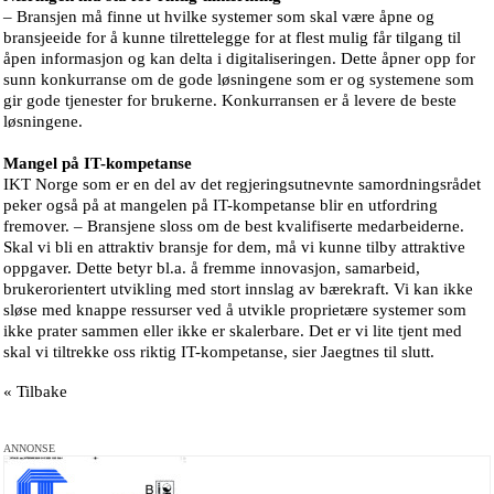
– Bransjen må finne ut hvilke systemer som skal være åpne og
bransjeeide for å kunne tilrettelegge for at flest mulig får tilgang til
åpen informasjon og kan delta i digitaliseringen. Dette åpner opp for
sunn konkurranse om de gode løsningene som er og systemene som
gir gode tjenester for brukerne. Konkurransen er å levere de beste
løsningene.
Mangel på IT-kompetanse
IKT Norge som er en del av det regjeringsutnevnte samordningsrådet
peker også på at mangelen på IT-kompetanse blir en utfordring
fremover. – Bransjene sloss om de best kvalifiserte medarbeiderne.
Skal vi bli en attraktiv bransje for dem, må vi kunne tilby attraktive
oppgaver. Dette betyr bl.a. å fremme innovasjon, samarbeid,
brukerorientert utvikling med stort innslag av bærekraft. Vi kan ikke
sløse med knappe ressurser ved å utvikle proprietære systemer som
ikke prater sammen eller ikke er skalerbare. Det er vi lite tjent med
skal vi tiltrekke oss riktig IT-kompetanse, sier Jaegtnes til slutt.
« Tilbake
ANNONSE