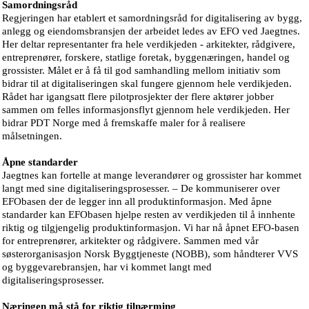
Samordningsråd
Regjeringen har etablert et samordningsråd for digitalisering av bygg,
anlegg og eiendomsbransjen der arbeidet ledes av EFO ved Jaegtnes.
Her deltar representanter fra hele verdikjeden - arkitekter, rådgivere,
entreprenører, forskere, statlige foretak, byggenæringen, handel og
grossister. Målet er å få til god samhandling mellom initiativ som
bidrar til at digitaliseringen skal fungere gjennom hele verdikjeden.
Rådet har igangsatt flere pilotprosjekter der flere aktører jobber
sammen om felles informasjonsflyt gjennom hele verdikjeden. Her
bidrar PDT Norge med å fremskaffe maler for å realisere
målsetningen.
Åpne standarder
Jaegtnes kan fortelle at mange leverandører og grossister har kommet
langt med sine digitaliseringsprosesser. – De kommuniserer over
EFObasen der de legger inn all produktinformasjon. Med åpne
standarder kan EFObasen hjelpe resten av verdikjeden til å innhente
riktig og tilgjengelig produktinformasjon. Vi har nå åpnet EFO-basen
for entreprenører, arkitekter og rådgivere. Sammen med vår
søsterorganisasjon Norsk Byggtjeneste (NOBB), som håndterer VVS
og byggevarebransjen, har vi kommet langt med
digitaliseringsprosesser.
Næringen må stå for riktig tilnærming