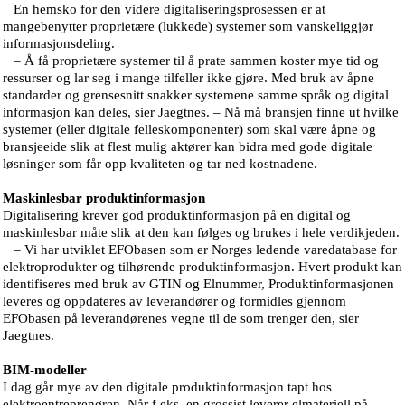
En hemsko for den videre digitaliseringsprosessen er at
mangebenytter proprietære (lukkede) systemer som vanskeliggjør
informasjonsdeling.
– Å få proprietære systemer til å prate sammen koster mye tid og
ressurser og lar seg i mange tilfeller ikke gjøre. Med bruk av åpne
standarder og grensesnitt snakker systemene samme språk og digital
informasjon kan deles, sier Jaegtnes. – Nå må bransjen finne ut hvilke
systemer (eller digitale felleskomponenter) som skal være åpne og
bransjeeide slik at flest mulig aktører kan bidra med gode digitale
løsninger som får opp kvaliteten og tar ned kostnadene.
Maskinlesbar produktinformasjon
Digitalisering krever god produktinformasjon på en digital og
maskinlesbar måte slik at den kan følges og brukes i hele verdikjeden.
– Vi har utviklet EFObasen som er Norges ledende varedatabase for
elektroprodukter og tilhørende produktinformasjon. Hvert produkt kan
identifiseres med bruk av GTIN og Elnummer, Produktinformasjonen
leveres og oppdateres av leverandører og formidles gjennom
EFObasen på leverandørenes vegne til de som trenger den, sier
Jaegtnes.
BIM-modeller
I dag går mye av den digitale produktinformasjon tapt hos
elektroentreprenøren. Når f.eks. en grossist leverer elmateriell på