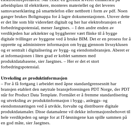
arbeidsplass til elektrikere, monteres materiellet og det leveres
samsvarserklæring på smarttelefon eller nettbrett i form av pdf. Noen
ganger brukes Boligmappa for å lagre dokumentasjonen. Utover dette
er det lite som blir videreført digitalt og her har elektrobransjen et
forbedringspotensial, mener Jaegtnes. – I den andre enden av
verdikjeden har arkitekter og byggherrer vært flinke til å bygge
digitale tvillinger av byggene ved å bruke BIM. Det er en prosess for å
opprette og administrere informasjon om bygg gjennom livssyklusen
og er sentralt i digitalisering av bygg- og eiendomsbransjen. Aberet er
at informasjonen i liten grad er koblet sammen med
produktdatabasene, sier Jaegtnes. – Her er det et stort
forbedringspotensial.
Utveksling av produktinformasjon
– For å få fortgang i arbeidet med åpne standardgrensesnitt har
bransjen etablert den nøytrale bransjeforeningen PDT Norge, der PDT
står for Product Data Template. Formålet er å fremme standardisering
og utveksling av produktinformasjon i bygg-, anleggs- og
eiendomsnæringen ved å utvikle, forvalte og distribuere digitale
produktdatamaler. Disse datamalene vil dekke informasjonsbehovet til
hele verdikjeden og sørge for at IT-løsningene kan spille sammen på
en god måte, sier Jaegtnes.