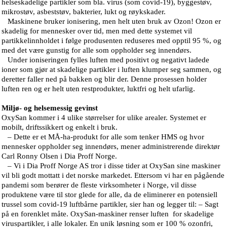
helseskadelige partikler som bla. virus (som covid-19), byggestøv,
mikrostøv, asbeststøv, bakterier, lukt og røykskader.
Maskinene bruker ionisering, men helt uten bruk av Ozon! Ozon er
skadelig for mennesker over tid, men med dette systemet vil
partikkelinnholdet i følge produsenten reduseres med opptil 95 %, og
med det være gunstig for alle som oppholder seg innendørs.
Under ioniseringen fylles luften med positivt og negativt ladede
ioner som gjør at skadelige partikler i luften klumper seg sammen, og
deretter faller ned på bakken og blir der. Denne prosessen holder
luften ren og er helt uten restprodukter, luktfri og helt ufarlig.
Miljø- og helsemessig gevinst
OxySan kommer i 4 ulike størrelser for ulike arealer. Systemet er
mobilt, driftssikkert og enkelt i bruk.
– Dette er et MÅ-ha-produkt for alle som tenker HMS og hvor
mennesker oppholder seg innendørs, mener administrerende direktør
Carl Ronny Olsen i Dia Proff Norge.
– Vi i Dia Proff Norge AS tror i disse tider at OxySan sine maskiner
vil bli godt mottatt i det norske markedet. Ettersom vi har en pågående
pandemi som berører de fleste virksomheter i Norge, vil disse
produktene være til stor glede for alle, da de eliminerer en potensiell
trussel som covid-19 luftbårne partikler, sier han og legger til: – Sagt
på en forenklet måte. OxySan-maskiner renser luften for skadelige
viruspartikler, i alle lokaler. En unik løsning som er 100 % ozonfri,