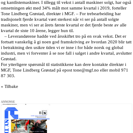
og kantlistemaskiner. I tillegg til vekst i antall maskiner solgt, har også
omsetningen økt med 34% målt mot samme kvartal i 2019, forteller
Tone Lindberg Grøstad, direktør i MGF. – For trebearbeiding har
tradisjonelt fjerde kvartal vært sterkest når vi ser på antall solgte
maskiner, men vi ser at årets første kvartal er det fjerde beste av alle
kvartal de siste 10 årene, legger hun til.
– Leverandørene hadde ved årsskiftet tro på en svak vekst. Det er
fortsatt vanskelig å gi noen god framskriving av hvordan 2020 blir tatt
i betraktning den usikre tiden vi er inne i for både norsk og global
industri, men vi forventer å se noe fall i salget i andre kvartal, avslutter
Grøstad.
For ytterligere spørsmål til statistikkene kan dere kontakte direktør i
MGF, Tone Lindberg Grøstad på epost tone@mgf.no eller mobil 971
87 303.
« Tilbake
ANNONSE