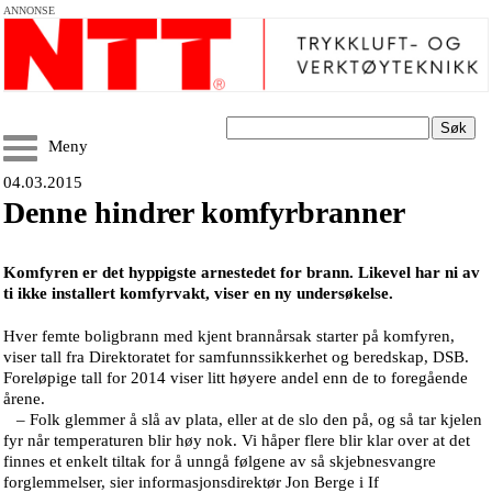
ANNONSE
Søk
Meny
04.03.2015
Denne hindrer komfyrbranner
Komfyren er det hyppigste arnestedet for brann. Likevel har ni av
ti ikke installert komfyrvakt, viser en ny undersøkelse.
Hver femte boligbrann med kjent brannårsak starter på komfyren,
viser tall fra Direktoratet for samfunnssikkerhet og beredskap, DSB.
Foreløpige tall for 2014 viser litt høyere andel enn de to foregående
årene.
– Folk glemmer å slå av plata, eller at de slo den på, og så tar kjelen
fyr når temperaturen blir høy nok. Vi håper flere blir klar over at det
finnes et enkelt tiltak for å unngå følgene av så skjebnesvangre
forglemmelser, sier informasjonsdirektør Jon Berge i If