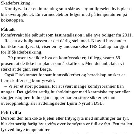
Skadeforsikring.
Komfyrvakt er en innretning som slår av strømtilførselen hvis plata
blir overopphetet. En varmedetektor følger med på temperaturen på
koketoppen.
Påbudt
Komfyrvakt ble påbudt som fastinstallasjon i alle nye boliger fra 2011.
Resten av boligmassen er det dårlig stelt med. Ni av ti husstander
har ikke komfyrvakt, viser en ny undersøkelse TNS Gallup har gjort
for If Skadeforsikring.
– 29 prosent vet ikke hva en komfyrvakt er, i tillegg svarer 59
prosent at de ikke har planer om å skaffe en. Men det anbefaler vi
sterkt at de gjør, sier Berge.
Også Direktoratet for samfunnssikkerhet og beredskap ønsker at
flere skaffer seg komfyrvakt.
– Vi ser et stort potensial for at svært mange komfyrbranner kan
unngås. Det gjelder særlig husholdninger med keramiske topper eller
støpjernstopper. Induksjonstopper har en større sikkerhet mot
overoppheting, sier avdelingsleder Bjørn Nyrud i DSB.
Fett i vifta
Dersom den tørrkokte kjelen eller frityrgryta med smultringer tar fyr,
blir det særlig farlig hvis vifta over komfyren er full av fett. Fett tar lett
fyr ved høye temperaturer.