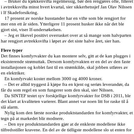
– Bruker du kjøkkenvifta regelmessig, bør den rengjøres ofte, filteret
i avtrekksvifta minst hvert kvartal, sier sikkerhetssjef Jan Olav Nilssen
i If Skadeforsikring.
17 prosent av norske husstander har en vifte som ble rengjort for
mer enn ett år siden. Ytterligere 11 prosent husker ikke når det ble
gjort sist, viser If-undersøkelsen.
– Jeg er likevel positivt overrasket over at så mange som halvparten
har rengjort avtrekksvifta i løpet av det siste halve året, sier han.
Flere typer
Det finnes komfyrvakter du kan montere selv, gitt at de kan plugges i
eksisterende strømuttak. Dersom komfyrvakten er en del av den faste
installasjonen og koblet fast til en strømkilde, skal jobben utføres av
en elektriker.
En komfyrvakt koster mellom 3000 og 4000 kroner.
– Det er alltid tryggest å kjøpe fra en kjent og seriøs leverandør, da
får du som regel en som fungerer som den skal, sier Nilssen.
Da SINTEF testet syv forskjellige komfyrvakter for DSB i 2011, ble
det klart at kvaliteten varierer. Blant annet var noen litt for raske til å
slå alarm.
Nylig kom den første norske produktstandarden for komfyrvakter, et
tegn på at markedet blir modnere.
– Den nye produktstandarden gjør at de enkleste modellene ikke
tilfredsstiller kravene. En del av de tidligste modellene slo ut enten for