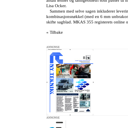
antall tenner og tanngeometri som passer til m
Lisa Ocker.
Sammen med selve sagen inkluderer leveringen
kombinasjonsnøkkel (med en 6 mm unbrakonøk
skifte sagblad. MKAS 355 registerets online 
« Tilbake
ANNONSE
ANNONSE