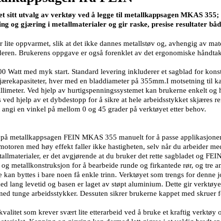
 sitt utvalg av verktøy ved å legge til metallkappsagen MKAS 355; e
g og gjæring i metallmaterialer og gir raske, presise resultater bå
r lite oppvarmet, slik at det ikke dannes metallstøv og, avhengig av mate
deren. Brukerens oppgave er også forenklet av det ergonomiske håndtake
 Watt med myk start. Standard levering inkluderer et sagblad for kons
jærekapasiteter, hver med en bladdiameter på 355mm.I motsetning til k
imeter. Ved hjelp av hurtigspenningssystemet kan brukerne enkelt og hel
es ved hjelp av et dybdestopp for å sikre at hele arbeidsstykket skjære
 angi en vinkel på mellom 0 og 45 grader på verktøyet etter behov.
ten på metallkappsagen FEIN MKAS 355 manuelt for å passe applikasjone
otoren med høy effekt faller ikke hastigheten, selv når du arbeider med
llmaterialer, er det avgjørende at du bruker det rette sagbladet og FEIN t
- og metallkonstruksjon for å bearbeide runde og firkantede rør, og tre 
ne kan byttes i bare noen få enkle trinn. Verktøyet som trengs for denne 
 lang levetid og basen er laget av støpt aluminium. Dette gir verktøyet
med tunge arbeidsstykker. Dessuten sikrer brukerne kappet med skruer for 
y kvalitet som krever svært lite etterarbeid ved å bruke et kraftig verktø