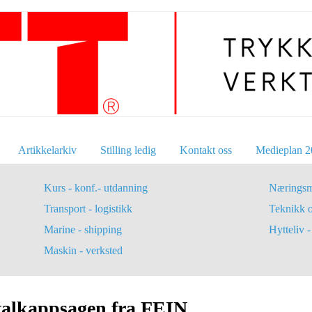
Artikkelarkiv
Stilling ledig
Kontakt oss
Medieplan 2
Kurs - konf.- utdanning
Næringsm
Transport - logistikk
Teknikk 
Marine - shipping
Hytteliv - 
Maskin - verksted
alkappsagen fra FEIN