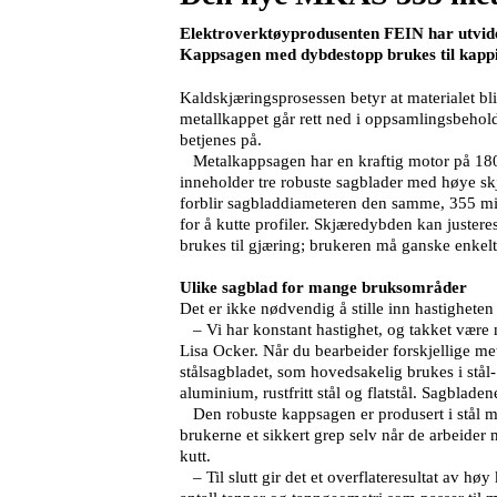
Elektroverktøyprodusenten FEIN har utvidet
Kappsagen med dybdestopp brukes til kappin
Kaldskjæringsprosessen betyr at materialet bli
metallkappet går rett ned i oppsamlingsbehol
betjenes på.
Metalkappsagen har en kraftig motor på 1800
inneholder tre robuste sagblader med høye sk
forblir sagbladdiameteren den samme, 355 mill
for å kutte profiler. Skjæredybden kan juster
brukes til gjæring; brukeren må ganske enkelt
Ulike sagblad for mange bruksområder
Det er ikke nødvendig å stille inn hastighe
– Vi har konstant hastighet, og takket være m
Lisa Ocker. Når du bearbeider forskjellige meta
stålsagbladet, som hovedsakelig brukes i stål
aluminium, rustfritt stål og flatstål. Sagblade
Den robuste kappsagen er produsert i stål med
brukerne et sikkert grep selv når de arbeider 
kutt.
– Til slutt gir det et overflateresultat av hø