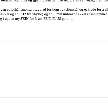
aterialet. Kapping og gjæring kan dermed lett gjøres i et veldig bredt spe
 et forhånsmontert sagblad for konstruksjonsstål og et kjede for å sik
kel og en PH2 tverrhylse) og en 8 mm unbrakonøkkel er innlemmet i 
og i appen my.FEIN for 3-års FEIN PLUS garanti.