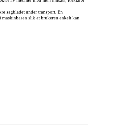
kter av metaller med liten innsats, forklarer
re sagbladet under transport. En
maskinbasen slik at brukeren enkelt kan