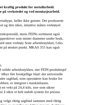
t kraftig produkt for metallarbeid.
de på verkstedet og ved montasjearbeid.
rialtype, heller ikke gnister. Det produserte
t og den sikre, intuitive måten verktøyet
truksjonsstål, mens FEINs sortiment også
appeskiver som mister diameter under bruk,
t uten verktøy feste arbeidsstykket, f.eks.
s rent på ønsket punkt. MKAS 355 kan også
n.
 solide arbeidsstykker, sier FEIN-produktsjef
ilbyr fire forskjellige blad: det universelle
andre sagblad, som operatører kan bruke for
jobben, er integrert i maskinbasen.
 en vekt på 24,4 kilo, noe som sikrer
å sikre et helt stabilt system for presise
y og velge riktig sagblad sammen med riktig