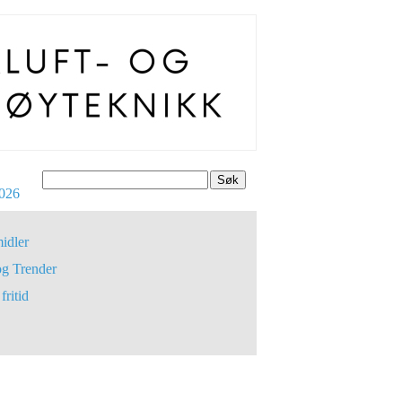
Søk
026
idler
og Trender
fritid