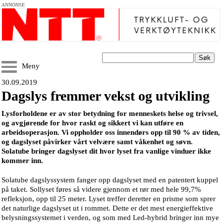
ANNONSE
Søk
Meny
30.09.2019
Dagslys fremmer vekst og utvikling
Lysforholdene er av stor betydning for menneskets helse og trivsel,
og avgjørende for hvor raskt og sikkert vi kan utføre en
arbeidsoperasjon. Vi oppholder oss innendørs opp til 90 % av tiden,
og dagslyset påvirker vårt velvære samt våkenhet og søvn.
Solatube bringer dagslyset dit hvor lyset fra vanlige vinduer ikke
kommer inn.
Solatube dagslyssystem fanger opp dagslyset med en patentert kuppel
på taket. Sollyset føres så videre gjennom et rør med hele 99,7%
refleksjon, opp til 25 meter. Lyset treffer deretter en prisme som sprer
det naturlige dagslyset ut i rommet. Dette er det mest energieffektive
belysningssystemet i verden, og som med Led-hybrid bringer inn mye