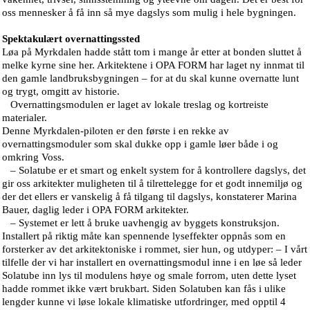
oss mennesker å få inn så mye dagslys som mulig i hele bygningen.
Spektakulært overnattingssted
Løa på Myrkdalen hadde stått tom i mange år etter at bonden sluttet å
melke kyrne sine her. Arkitektene i OPA FORM har laget ny innmat til
den gamle landbruksbygningen – for at du skal kunne overnatte lunt
og trygt, omgitt av historie.
Overnattingsmodulen er laget av lokale treslag og kortreiste
materialer.
Denne Myrkdalen-piloten er den første i en rekke av
overnattingsmoduler som skal dukke opp i gamle løer både i og
omkring Voss.
– Solatube er et smart og enkelt system for å kontrollere dagslys, det
gir oss arkitekter muligheten til å tilrettelegge for et godt innemiljø og
der det ellers er vanskelig å få tilgang til dagslys, konstaterer Marina
Bauer, daglig leder i OPA FORM arkitekter.
– Systemet er lett å bruke uavhengig av byggets konstruksjon.
Installert på riktig måte kan spennende lyseffekter oppnås som en
forsterker av det arkitektoniske i rommet, sier hun, og utdyper: – I vårt
tilfelle der vi har installert en overnattingsmodul inne i en løe så leder
Solatube inn lys til modulens høye og smale forrom, uten dette lyset
hadde rommet ikke vært brukbart. Siden Solatuben kan fås i ulike
lengder kunne vi løse lokale klimatiske utfordringer, med opptil 4