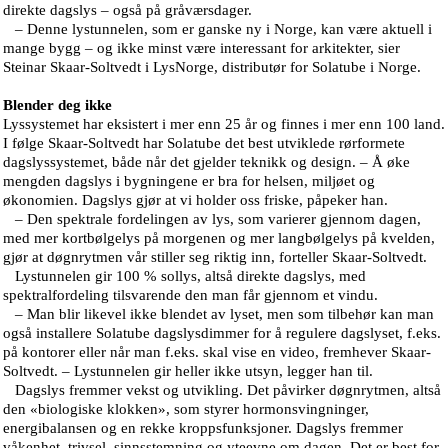
direkte dagslys – også på gråværsdager.
– Denne lystunnelen, som er ganske ny i Norge, kan være aktuell i
mange bygg – og ikke minst være interessant for arkitekter, sier
Steinar Skaar-Soltvedt i LysNorge, distributør for Solatube i Norge.
Blender deg ikke
Lyssystemet har eksistert i mer enn 25 år og finnes i mer enn 100 land.
I følge Skaar-Soltvedt har Solatube det best utviklede rørformete
dagslyssystemet, både når det gjelder teknikk og design. – Å øke
mengden dagslys i bygningene er bra for helsen, miljøet og
økonomien. Dagslys gjør at vi holder oss friske, påpeker han.
– Den spektrale fordelingen av lys, som varierer gjennom dagen,
med mer kortbølgelys på morgenen og mer langbølgelys på kvelden,
gjør at døgnrytmen vår stiller seg riktig inn, forteller Skaar-Soltvedt.
Lystunnelen gir 100 % sollys, altså direkte dagslys, med
spektralfordeling tilsvarende den man får gjennom et vindu.
– Man blir likevel ikke blendet av lyset, men som tilbehør kan man
også installere Solatube dagslysdimmer for å regulere dagslyset, f.eks.
på kontorer eller når man f.eks. skal vise en video, fremhever Skaar-
Soltvedt. – Lystunnelen gir heller ikke utsyn, legger han til.
Dagslys fremmer vekst og utvikling. Det påvirker døgnrytmen, altså
den «biologiske klokken», som styrer hormonsvingninger,
energibalansen og en rekke kroppsfunksjoner. Dagslys fremmer
våkenhet, trivsel, sinnsstemning og yteevne om dagen. Det er best for