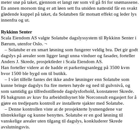
meter snø på taket, gjennom et langt rør som vil gå fri for snømassene.
En annen morsom ting er att løen sett fra utsiden nattestid får en svakt
glødende kuppel på taket, da Solatuben får motsatt effekt og leder lys
innenfra og ut.
Rykkinn Senter
Scala Eiendom AS valgte Solatube dagslyssystem til Rykkinn Senter i
Bærum, utenfor Oslo. ¬
– Solatube er en smart løsning som fungerer veldig bra. Det gir godt
dagslys på arealer som ligger langt unna vinduer og fasader, forteller
Anders J. Skrede, prosjektleder i Scala Eiendom AS.
Han forteller videre at de hadde et parkeringsanlegg på 3500 kvm
hvor 1500 ble bygd om til butikk.
– I vårt tilfelle fantes det ikke andre løsninger enn Solatube som
kunne bringe dagslys fra fire meters høyde og ned til gulvnivå, og
som samtidig ga tilfredsstillende dagslysforhold, konstaterer Skrede.
På bakgrunn av krav fra arbeidstilsynet ble Norconsult engasjert for å
gjøre en tredjeparts kontroll av installerte sjakter med Solatube.
– Denne kontrollen viste at de prosjekterte lysmengdene var
tilstrekkelige og kunne benyttes. Solatube er en god løsning til
vanskelige arealer uten tilgang til dagslys, konkluderer Skrede
avslutningsvis.