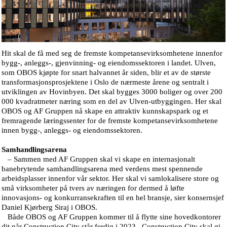
Hit skal de få med seg de fremste kompetansevirksomhetene innenfor
bygg-, anleggs-, gjenvinning- og eiendomssektoren i landet. Ulven,
som OBOS kjøpte for snart halvannet år siden, blir et av de største
transformasjonsprosjektene i Oslo de nærmeste årene og sentralt i
utviklingen av Hovinbyen. Det skal bygges 3000 boliger og over 200
000 kvadratmeter næring som en del av Ulven-utbyggingen. Her skal
OBOS og AF Gruppen nå skape en attraktiv kunnskapspark og et
fremragende læringssenter for de fremste kompetansevirksomhetene
innen bygg-, anleggs- og eiendomssektoren.
Samhandlingsarena
– Sammen med AF Gruppen skal vi skape en internasjonalt
banebrytende samhandlingsarena med verdens mest spennende
arbeidsplasser innenfor vår sektor. Her skal vi samlokalisere store og
små virksomheter på tvers av næringen for dermed å løfte
innovasjons- og konkurransekraften til en hel bransje, sier konsernsjef
Daniel Kjørberg Siraj i OBOS.
Både OBOS og AF Gruppen kommer til å flytte sine hovedkontorer
dit når Construction City står ferdig i 2023. Construction City skal gi