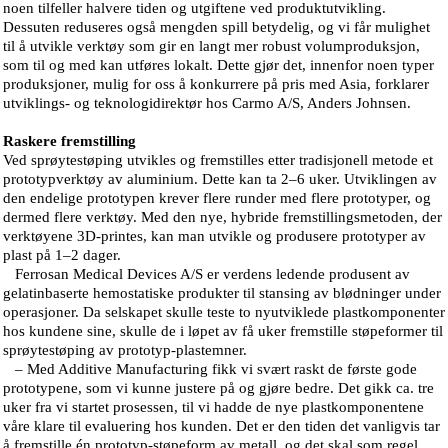
noen tilfeller halvere tiden og utgiftene ved produktutvikling.
Dessuten reduseres også mengden spill betydelig, og vi får mulighet
til å utvikle verktøy som gir en langt mer robust volumproduksjon,
som til og med kan utføres lokalt. Dette gjør det, innenfor noen typer
produksjoner, mulig for oss å konkurrere på pris med Asia, forklarer
utviklings- og teknologidirektør hos Carmo A/S, Anders Johnsen.
Raskere fremstilling
Ved sprøytestøping utvikles og fremstilles etter tradisjonell metode et
prototypverktøy av aluminium. Dette kan ta 2–6 uker. Utviklingen av
den endelige prototypen krever flere runder med flere prototyper, og
dermed flere verktøy. Med den nye, hybride fremstillingsmetoden, der
verktøyene 3D-printes, kan man utvikle og produsere prototyper av
plast på 1–2 dager.
Ferrosan Medical Devices A/S er verdens ledende produsent av
gelatinbaserte hemostatiske produkter til stansing av blødninger under
operasjoner. Da selskapet skulle teste to nyutviklede plastkomponenter
hos kundene sine, skulle de i løpet av få uker fremstille støpeformer til
sprøytestøping av prototyp-plastemner.
– Med Additive Manufacturing fikk vi svært raskt de første gode
prototypene, som vi kunne justere på og gjøre bedre. Det gikk ca. tre
uker fra vi startet prosessen, til vi hadde de nye plastkomponentene
våre klare til evaluering hos kunden. Det er den tiden det vanligvis tar
å fremstille én prototyp-støpeform av metall, og det skal som regel