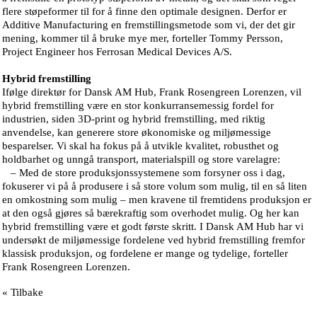
flere støpeformer til for å finne den optimale designen. Derfor er
Additive Manufacturing en fremstillingsmetode som vi, der det gir
mening, kommer til å bruke mye mer, forteller Tommy Persson,
Project Engineer hos Ferrosan Medical Devices A/S.
Hybrid fremstilling
Ifølge direktør for Dansk AM Hub, Frank Rosengreen Lorenzen, vil
hybrid fremstilling være en stor konkurransemessig fordel for
industrien, siden 3D-print og hybrid fremstilling, med riktig
anvendelse, kan generere store økonomiske og miljømessige
besparelser. Vi skal ha fokus på å utvikle kvalitet, robusthet og
holdbarhet og unngå transport, materialspill og store varelagre:
– Med de store produksjonssystemene som forsyner oss i dag,
fokuserer vi på å produsere i så store volum som mulig, til en så liten
en omkostning som mulig – men kravene til fremtidens produksjon er
at den også gjøres så bærekraftig som overhodet mulig. Og her kan
hybrid fremstilling være et godt første skritt. I Dansk AM Hub har vi
undersøkt de miljømessige fordelene ved hybrid fremstilling fremfor
klassisk produksjon, og fordelene er mange og tydelige, forteller
Frank Rosengreen Lorenzen.
« Tilbake