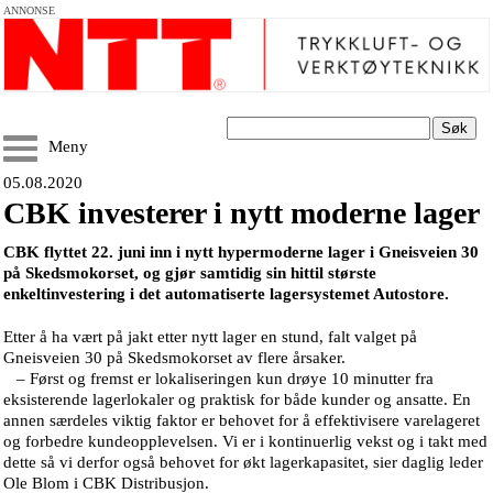
ANNONSE
Søk
Meny
05.08.2020
CBK investerer i nytt moderne lager
CBK flyttet 22. juni inn i nytt hypermoderne lager i Gneisveien 30
på Skedsmokorset, og gjør samtidig sin hittil største
enkeltinvestering i det automatiserte lagersystemet Autostore.
Etter å ha vært på jakt etter nytt lager en stund, falt valget på
Gneisveien 30 på Skedsmokorset av flere årsaker.
– Først og fremst er lokaliseringen kun drøye 10 minutter fra
eksisterende lagerlokaler og praktisk for både kunder og ansatte. En
annen særdeles viktig faktor er behovet for å effektivisere varelageret
og forbedre kundeopplevelsen. Vi er i kontinuerlig vekst og i takt med
dette så vi derfor også behovet for økt lagerkapasitet, sier daglig leder
Ole Blom i CBK Distribusjon.