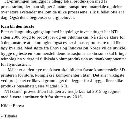
3D-printingen muliggjør i tillegg lokal produksjon med få
prosesstrinn, der man slipper å måtte transportere materiale og deler
over store avstander mellom de ulike prosessene, slik tilfellet ofte er i
dag. Også dette begrenser energibehovet.
Kan bli den første
Etter et langt utbyggingsløp med betydelige investeringer har NTi
siden 2008 bygd to prototyper og en pilotmaskin. Nå står de klare for
å demonstrere at teknologien også evner å masseprodusere med like
høy kvalitet. Med støtte fra Enova og Innovasjon Norge vil de utvikle,
bygge og teste en kommersiell demonstrasjonsmaskin som skal bringe
teknologien videre til fullskala volumproduksjon av titankomponenter
for flyindustrien.
– Målet er at den nye maskinen skal bli den første kommersielle 3D-
printeren for store, komplekse komponenter i titan. Det aller viktigste
ved prosjektet er likevel grunnlaget det legger for å bygge flere slike
produksjonsenheter, sier Vigdal i NTi.
NTi starter prøvedriften i slutten av tredje kvartal 2015 og regner
med å være i ordinær drift fra slutten av 2016.
Kilde: Enova
« Tilbake