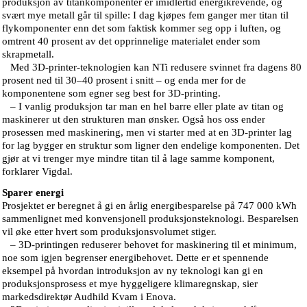
produksjon av titankomponenter er imidlertid energikrevende, og
svært mye metall går til spille: I dag kjøpes fem ganger mer titan til
flykomponenter enn det som faktisk kommer seg opp i luften, og
omtrent 40 prosent av det opprinnelige materialet ender som
skrapmetall.
Med 3D-printer-teknologien kan NTi redusere svinnet fra dagens 80
prosent ned til 30–40 prosent i snitt – og enda mer for de
komponentene som egner seg best for 3D-printing.
– I vanlig produksjon tar man en hel barre eller plate av titan og
maskinerer ut den strukturen man ønsker. Også hos oss ender
prosessen med maskinering, men vi starter med at en 3D-printer lag
for lag bygger en struktur som ligner den endelige komponenten. Det
gjør at vi trenger mye mindre titan til å lage samme komponent,
forklarer Vigdal.
Sparer energi
Prosjektet er beregnet å gi en årlig energibesparelse på 747 000 kWh
sammenlignet med konvensjonell produksjonsteknologi. Besparelsen
vil øke etter hvert som produksjonsvolumet stiger.
– 3D-printingen reduserer behovet for maskinering til et minimum,
noe som igjen begrenser energibehovet. Dette er et spennende
eksempel på hvordan introduksjon av ny teknologi kan gi en
produksjonsprosess et mye hyggeligere klimaregnskap, sier
markedsdirektør Audhild Kvam i Enova.