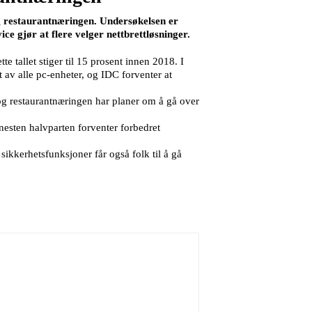
og restaurantnæringen. Undersøkelsen er
ce gjør at flere velger nettbrettløsninger.
 tallet stiger til 15 prosent innen 2018. I
t av alle pc-enheter, og IDC forventer at
og restaurantnæringen har planer om å gå over
nesten halvparten forventer forbedret
 sikkerhetsfunksjoner får også folk til å gå