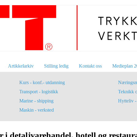
Artikkelarkiv
Stilling ledig
Kontakt oss
Medieplan 2
Kurs - konf.- utdanning
Næringsm
Transport - logistikk
Teknikk 
Marine - shipping
Hytteliv - 
Maskin - verksted
r i detaljvarehandel, hotell og resta