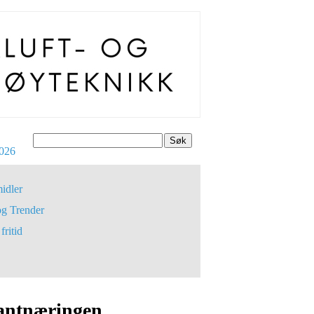
Søk
026
idler
og Trender
fritid
urantnæringen