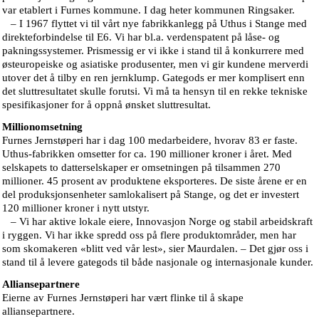
var etablert i Furnes kommune. I dag heter kommunen Ringsaker.
– I 1967 flyttet vi til vårt nye fabrikkanlegg på Uthus i Stange med
direkteforbindelse til E6. Vi har bl.a. verdenspatent på låse- og
pakningssystemer. Prismessig er vi ikke i stand til å konkurrere med
østeuropeiske og asiatiske produsenter, men vi gir kundene merverdi
utover det å tilby en ren jernklump. Gategods er mer komplisert enn
det sluttresultatet skulle forutsi. Vi må ta hensyn til en rekke tekniske
spesifikasjoner for å oppnå ønsket sluttresultat.
Millionomsetning
Furnes Jernstøperi har i dag 100 medarbeidere, hvorav 83 er faste.
Uthus-fabrikken omsetter for ca. 190 millioner kroner i året. Med
selskapets to datterselskaper er omsetningen på tilsammen 270
millioner. 45 prosent av produktene eksporteres. De siste årene er en
del produksjonsenheter samlokalisert på Stange, og det er investert
120 millioner kroner i nytt utstyr.
– Vi har aktive lokale eiere, Innovasjon Norge og stabil arbeidskraft
i ryggen. Vi har ikke spredd oss på flere produktområder, men har
som skomakeren «blitt ved vår lest», sier Maurdalen. – Det gjør oss i
stand til å levere gategods til både nasjonale og internasjonale kunder.
Alliansepartnere
Eierne av Furnes Jernstøperi har vært flinke til å skape
alliansepartnere.