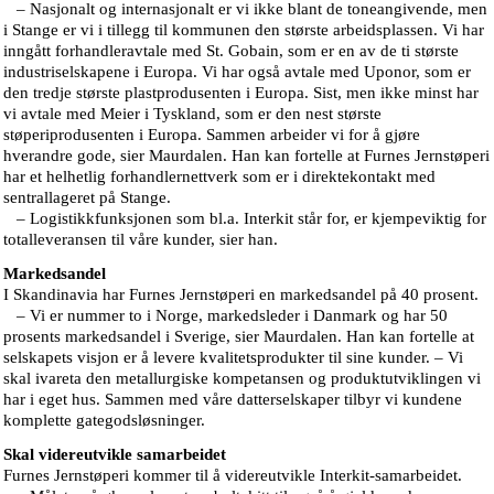
– Nasjonalt og internasjonalt er vi ikke blant de toneangivende, men
i Stange er vi i tillegg til kommunen den største arbeidsplassen. Vi har
inngått forhandleravtale med St. Gobain, som er en av de ti største
industriselskapene i Europa. Vi har også avtale med Uponor, som er
den tredje største plastprodusenten i Europa. Sist, men ikke minst har
vi avtale med Meier i Tyskland, som er den nest største
støperiprodusenten i Europa. Sammen arbeider vi for å gjøre
hverandre gode, sier Maurdalen. Han kan fortelle at Furnes Jernstøperi
har et helhetlig forhandlernettverk som er i direktekontakt med
sentrallageret på Stange.
– Logistikkfunksjonen som bl.a. Interkit står for, er kjempeviktig for
totalleveransen til våre kunder, sier han.
Markedsandel
I Skandinavia har Furnes Jernstøperi en markedsandel på 40 prosent.
– Vi er nummer to i Norge, markedsleder i Danmark og har 50
prosents markedsandel i Sverige, sier Maurdalen. Han kan fortelle at
selskapets visjon er å levere kvalitetsprodukter til sine kunder. – Vi
skal ivareta den metallurgiske kompetansen og produktutviklingen vi
har i eget hus. Sammen med våre datterselskaper tilbyr vi kundene
komplette gategodsløsninger.
Skal videreutvikle samarbeidet
Furnes Jernstøperi kommer til å videreutvikle Interkit-samarbeidet.