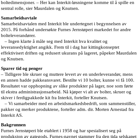
boltedimensjoner. – Her kan Interkit-løsningene komme til å spille en
sentral rolle, sier Maurdalen og Knutsen.
Samarbeidsavtale
Samarbeidsavtalen med Interkit ble undertegnet i begynnelsen av
2015. På forhånd undersøkte Furnes Jernstøperi markedet for andre
bolteleverandører.
– Ingen klarte å måle seg med Interkit hva kvalitet og
leveransedyktighet angikk. Frem til i dag har kittingkonseptet
effektivisert driften og redusert ukurans på lageret, påpeker Maurdalen
og Knutsen.
Sparer tid og penger
– Tidligere ble skruer og muttere levert av en underleverandør, mens
en annen hadde pakkeansvaret. Bestilte vi 10 bolter, kunne vi få 100.
Resultatet var opphopning av slike produkter på lager, noe som førte
til ekstra administrasjonsarbeid. Nå kjøper vi alt av bolter, skruer og
skiver i ferdigpakkede kit fra Interkit, forteller Knutsen.
– Vi samarbeider med en arbeidsmarkedsbedrift, som sammenstiller,
pakker og merker produktene, forteller adm. dir. Morten Arnestad fra
Interkit AS.
Bakgrunnen
Furnes Jernstøperi ble etablert i 1958 og har spesialisert seg på
produksjon av gategods. Furnes-navnet stammer fra den tida selskapet