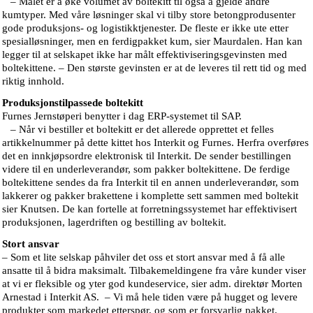
– Målet er å øke volumet av boltekitt til også å gjelde andre
kumtyper. Med våre løsninger skal vi tilby store betongprodusenter
gode produksjons- og logistikktjenester. De fleste er ikke ute etter
spesialløsninger, men en ferdigpakket kum, sier Maurdalen. Han kan
legger til at selskapet ikke har målt effektiviseringsgevinsten med
boltekittene. – Den største gevinsten er at de leveres til rett tid og med
riktig innhold.
Produksjonstilpassede boltekitt
Furnes Jernstøperi benytter i dag ERP-systemet til SAP.
– Når vi bestiller et boltekitt er det allerede opprettet et felles
artikkelnummer på dette kittet hos Interkit og Furnes. Herfra overføres
det en innkjøpsordre elektronisk til Interkit. De sender bestillingen
videre til en underleverandør, som pakker boltekittene. De ferdige
boltekittene sendes da fra Interkit til en annen underleverandør, som
lakkerer og pakker brakettene i komplette sett sammen med boltekit
sier Knutsen. De kan fortelle at forretningssystemet har effektivisert
produksjonen, lagerdriften og bestilling av boltekit.
Stort ansvar
– Som et lite selskap påhviler det oss et stort ansvar med å få alle
ansatte til å bidra maksimalt. Tilbakemeldingene fra våre kunder viser
at vi er fleksible og yter god kundeservice, sier adm. direktør Morten
Arnestad i Interkit AS. – Vi må hele tiden være på hugget og levere
produkter som markedet etterspør, og som er forsvarlig pakket.