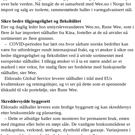
over hele verden. Nå inngår de et samarbeid med Wee.no i Norge for
import og salg av isolerte, rammestøttede haller i varmgalvanisert stål.
Sikre bedre tilgjengelighet og fleksibilitet
Eier og daglig leder hos utstyrsleverandøren Wee.no, Rune Wee, som i
flere år har importert stålhaller fra Kina, forteller at de nå utvider nå
sortimentet av flere grunner.
– COVID-perioden har lært oss hvor sårbare norske bedrifter kan
være for utfordringer rundt internasjonal frakt, og vi ønsker å sikre oss
bedre tilgjengelighet og fleksibilitet ved å utvide sortimentet med
europeiske stålhaller. I tillegg ønsker vi å ta en større andel av et
marked i stor vekst, for stadig flere ser fordelene med funksjonelle
stålhaller, sier Wee.
Eldorado Global Service leverer stålhaller i tråd med EUs
kvalitetskrav og retningslinjer, og vi ser på dette som et spennende
tilskudd til vår portefølje, sier Rune Wee.
Skreddersydde byggesett
Eldorado stålhaller leveres som ferdige byggesett og kan skreddersys
etter bruksområde og plassering.
– Dette er allsidige haller som monteres for permanent bruk, enten
med ringmur eller helst en støpt såle. De vanligste bruksområdene er
redskapshus, verksted, tørrlager, dyrehold eller garasje. Variasjonen i