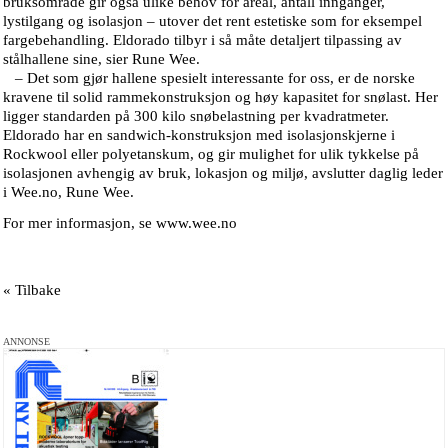
bruksområde gir også ulike behov for areal, antall innganger,
lystilgang og isolasjon – utover det rent estetiske som for eksempel
fargebehandling. Eldorado tilbyr i så måte detaljert tilpassing av
stålhallene sine, sier Rune Wee.
– Det som gjør hallene spesielt interessante for oss, er de norske
kravene til solid rammekonstruksjon og høy kapasitet for snølast. Her
ligger standarden på 300 kilo snøbelastning per kvadratmeter.
Eldorado har en sandwich-konstruksjon med isolasjonskjerne i
Rockwool eller polyetanskum, og gir mulighet for ulik tykkelse på
isolasjonen avhengig av bruk, lokasjon og miljø, avslutter daglig leder
i Wee.no, Rune Wee.
For mer informasjon, se www.wee.no
« Tilbake
ANNONSE