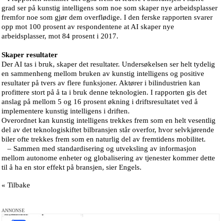
grad ser på kunstig intelligens som noe som skaper nye arbeidsplasser
fremfor noe som gjør dem overflødige. I den ferske rapporten svarer
opp mot 100 prosent av respondentene at AI skaper nye
arbeidsplasser, mot 84 prosent i 2017.
Skaper resultater
Der AI tas i bruk, skaper det resultater. Undersøkelsen ser helt tydelig
en sammenheng mellom bruken av kunstig intelligens og positive
resultater på tvers av flere funksjoner. Aktører i bilindustrien kan
profittere stort på å ta i bruk denne teknologien. I rapporten gis det
anslag på mellom 5 og 16 prosent økning i driftsresultatet ved å
implementere kunstig intelligens i driften.
Overordnet kan kunstig intelligens trekkes frem som en helt vesentlig
del av det teknologiskiftet bilbransjen står overfor, hvor selvkjørende
biler ofte trekkes frem som en naturlig del av fremtidens mobilitet.
– Sammen med standardisering og utveksling av informasjon
mellom autonome enheter og globalisering av tjenester kommer dette
til å ha en stor effekt på bransjen, sier Engels.
« Tilbake
ANNONSE