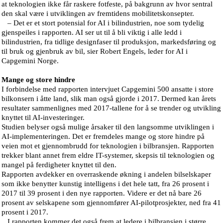
at teknologien ikke får raskere fotfeste, på bakgrunn av hvor sentral
den skal være i utviklingen av fremtidens mobilitetskonsepter.
– Det er et stort potensial for AI i bilindustrien, noe som tydelig
gjenspeiles i rapporten. AI ser ut til å bli viktig i alle ledd i
bilindustrien, fra tidlige designfaser til produksjon, markedsføring og
til bruk og gjenbruk av bil, sier Robert Engels, leder for AI i
Capgemini Norge.
Mange og store hindre
I forbindelse med rapporten intervjuet Capgemini 500 ansatte i store
bilkonsern i åtte land, slik man også gjorde i 2017. Dermed kan årets
resultater sammenlignes med 2017-tallene for å se trender og utvikling
knyttet til AI-investeringer.
Studien belyser også mulige årsaker til den langsomme utviklingen i
AI-implementeringen. Det er fremdeles mange og store hindre på
veien mot et gjennombrudd for teknologien i bilbransjen. Rapporten
trekker blant annet frem eldre IT-systemer, skepsis til teknologien og
mangel på ferdigheter knyttet til den.
Rapporten avdekker en overraskende økning i andelen bilselskaper
som ikke benytter kunstig intelligens i det hele tatt, fra 26 prosent i
2017 til 39 prosent i den nye rapporten. Videre er det nå bare 26
prosent av selskapene som gjennomfører AI-pilotprosjekter, ned fra 41
prosent i 2017.
I rapporten kommer det også frem at ledere i bilbransjen i større