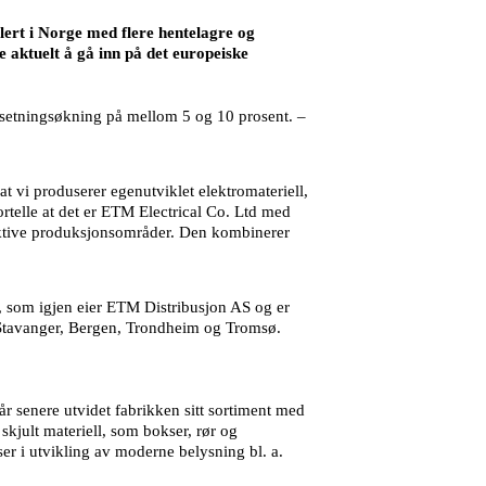
lert i Norge med flere hentelagre og
e aktuelt å gå inn på det europeiske
msetningsøkning på mellom 5 og 10 prosent. –
at vi produserer egenutviklet elektromateriell,
rtelle at det er ETM Electrical Co. Ltd med
raktive produksjonsområder. Den kombinerer
, som igjen eier ETM Distribusjon AS og er
 Stavanger, Bergen, Trondheim og Tromsø.
år senere utvidet fabrikken sitt sortiment med
skjult materiell, som bokser, rør og
ser i utvikling av moderne belysning bl. a.