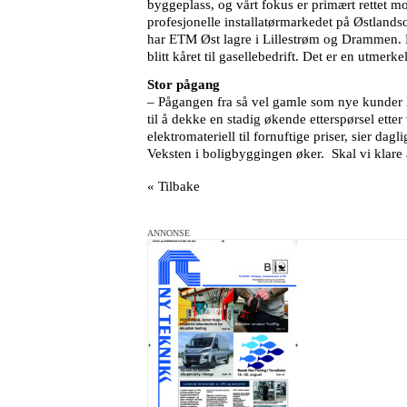
byggeplass, og vårt fokus er primært rettet m
profesjonelle installatørmarkedet på Østlands
har ETM Øst lagre i Lillestrøm og Drammen. Fj
blitt kåret til gasellebedrift. Det er en utm
Stor pågang
– Pågangen fra så vel gamle som nye kunder har
til å dekke en stadig økende etterspørsel etter
elektromateriell til fornuftige priser, sier d
Veksten i boligbyggingen øker. Skal vi klare 
« Tilbake
ANNONSE