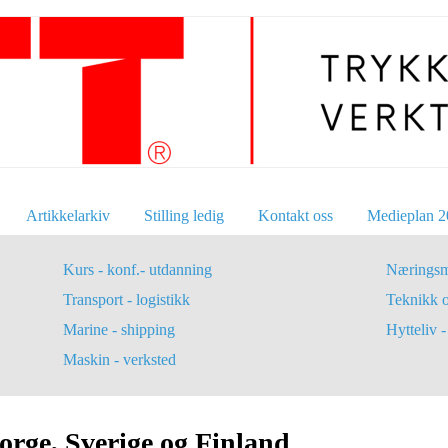
Artikkelarkiv
Stilling ledig
Kontakt oss
Medieplan 2
Kurs - konf.- utdanning
Næringsm
Transport - logistikk
Teknikk 
Marine - shipping
Hytteliv - 
Maskin - verksted
Norge, Sverige og Finland