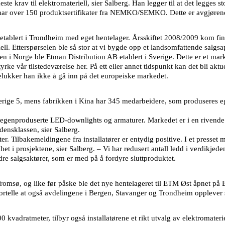
 krav til elektromateriell, sier Salberg. Han legger til at det legges st
 har over 150 produktsertifikater fra NEMKO/SEMKO. Dette er avgjørende
 etablert i Trondheim med eget hentelager. Årsskiftet 2008/2009 kom fin
iell. Etterspørselen ble så stor at vi bygde opp et landsomfattende salgsa
en i Norge ble Etman Distribution AB etablert i Sverige. Dette er et mar
rke vår tilstedeværelse her. På ett eller annet tidspunkt kan det bli aktue
telukker han ikke å gå inn på det europeiske markedet.
rige 5, mens fabrikken i Kina har 345 medarbeidere, som produseres ege
genproduserte LED-downlights og armaturer. Markedet er i en rivende utv
densklassen, sier Salberg.
er. Tilbakemeldingene fra installatører er entydig positive. I et presse
t i prosjektene, sier Salberg. – Vi har redusert antall ledd i verdikjede
ndre salgsaktører, som er med på å fordyre sluttproduktet.
romsø, og like før påske ble det nye hentelageret til ETM Øst åpnet på E
 fortelle at også avdelingene i Bergen, Stavanger og Trondheim opplever s
vadratmeter, tilbyr også installatørene et rikt utvalg av elektromateriel