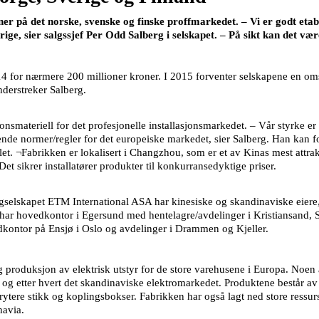
r på det norske, svenske og finske proffmarkedet. – Vi er godt etab
ige, sier salgssjef Per Odd Salberg i selskapet. – På sikt kan det vær
4 for nærmere 200 millioner kroner. I 2015 forventer selskapene en o
nderstreker Salberg.
onsmateriell for det profesjonelle installasjonsmarkedet. – Vår styrke er 
de normer/regler for det europeiske markedet, sier Salberg. Han kan fo
llet. ¬Fabrikken er lokalisert i Changzhou, som er et av Kinas mest att
t sikrer installatører produkter til konkurransedyktige priser.
ngselskapet ETM International ASA har kinesiske og skandinaviske eiere
ar hovedkontor i Egersund med hentelagre/avdelinger i Kristiansand,
ontor på Ensjø i Oslo og avdelinger i Drammen og Kjeller.
g produksjon av elektrisk utstyr for de store varehusene i Europa. Noen 
 og etter hvert det skandinaviske elektromarkedet. Produktene består av 
rytere stikk og koplingsbokser. Fabrikken har også lagt ned store ressur
navia.