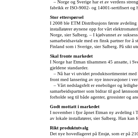
– Norge og Sverige har et av verdens strengeste
fabrikk er ISO-9002- og 14001-sertifisert og
Stor etterspørsel
I 2008 ble ETM Distribusjons første avdeling
installatører øynene opp for vårt elektromater
Norge, sier Salberg. – I kjølvannet av suksess
samarbeidsavtale med en finsk partner for å sty
Finland som i Sverige, sier Salberg. På sikt u
Skal fronte markedet
I Norge har Etman tilsammen 45 ansatte, i Sve
gjeldene standarder.
– Nå har vi utvidet produktsortimentet med e
front med lansering av nye innovasjoner i ver
– Vårt nedslagsfelt er eneboliger og leilighet
samarbeidspartner som bidrar til god lønnsomhe
forholde seg til både agenter, grossister og a
Godt mottatt i markedet
I november i fjor åpnet Etman ny avdeling i T
av lokale installatører, sier Salberg. Han kan
Rikt produktutvalg
Det nye hovedlageret på Ensjø, som er på 2100 k