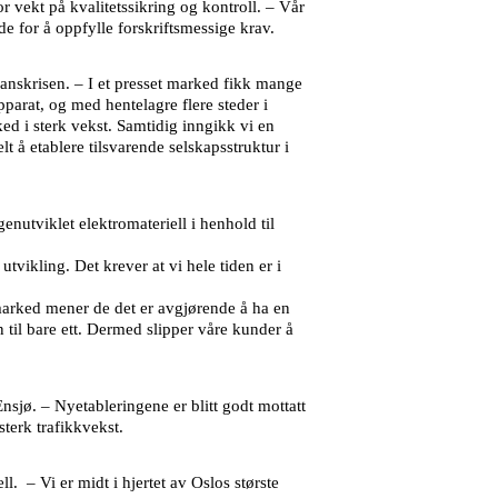
or vekt på kvalitetssikring og kontroll. – Vår
 for å oppfylle forskriftsmessige krav.
anskrisen. – I et presset marked fikk mange
pparat, og med hentelagre flere steder i
ked i sterk vekst. Samtidig inngikk vi en
lt å etablere tilsvarende selskapsstruktur i
nutviklet elektromateriell i henhold til
ikling. Det krever at vi hele tiden er i
t marked mener de det er avgjørende å ha en
n til bare ett. Dermed slipper våre kunder å
nsjø. – Nyetableringene er blitt godt mottatt
terk trafikkvekst.
l. – Vi er midt i hjertet av Oslos største