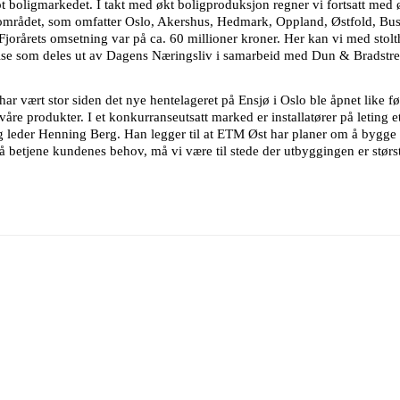
ot boligmarkedet. I takt med økt boligproduksjon regner vi fortsatt med 
området, som omfatter Oslo, Akershus, Hedmark, Oppland, Østfold, Buske
orårets omsetning var på ca. 60 millioner kroner. Her kan vi med stolthe
erkelse som deles ut av Dagens Næringsliv i samarbeid med Dun & Bradstre
 vært stor siden det nye hentelageret på Ensjø i Oslo ble åpnet like før
 våre produkter. I et konkurranseutsatt marked er installatører på leting 
aglig leder Henning Berg. Han legger til at ETM Øst har planer om å bygg
å betjene kundenes behov, må vi være til stede der utbyggingen er størst