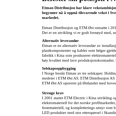
Etman Distribusjon har klare vekstambisjone
begynner nå å oppnå tilsvarende vekst i Sver
markedet.
Etman Distribusjon og ETM Øst omsatte i 201
Det er en utvikling vi er godt fornøyd med, u
Alternativ leverandør
Etman er en alternativ leverandør av installasj
plastkomponenter og kabler som følger gjelden
fabrikk i Kina som produserer elektromaterie
høy kvalitet med lave produksjonskostnader. De
Selskapsoppbygging
I Norge består Etman av tre selskaper. Holdi
medeier i ETM Øst AS. ETM Distribusjon AS h
ETM Øst AS opererer på Østlandet med hovedk
Strenge krav
I 2001 startet ETM Electric i Kina utvikling o
elektromateriell for det norske proffmarkedet,
festemateriell, og kompletterings utstyr som b
LED produkter med stor etterspørsel i Skandi