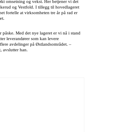
økt omsetning og vekst. Her betjener vi det
rud og Vestfold. I tillegg til hovedlageret
t fortelle at virksomheten tre år på rad er
et.
 påske. Med det nye lageret er vi nå i stand
etter leverandører som kan levere
e flere avdelinger på Østlandsområdet. –
, avslutter han.