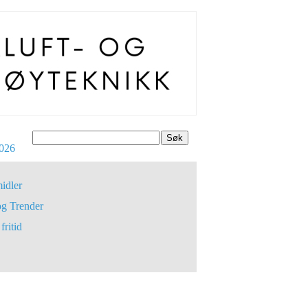
Søk
026
idler
og Trender
fritid