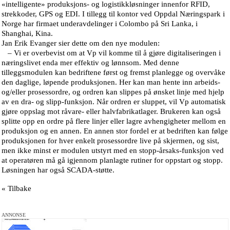
«intelligente» produksjons- og logistikkløsninger innenfor RFID,
strekkoder, GPS og EDI. I tillegg til kontor ved Oppdal Næringspark i
Norge har firmaet underavdelinger i Colombo på Sri Lanka, i
Shanghai, Kina.
Jan Erik Evanger sier dette om den nye modulen:
– Vi er overbevist om at Vp vil komme til å gjøre digitaliseringen i
næringslivet enda mer effektiv og lønnsom. Med denne
tilleggsmodulen kan bedriftene først og fremst planlegge og overvåke
den daglige, løpende produksjonen. Her kan man hente inn arbeids-
og/eller prosessordre, og ordren kan slippes på ønsket linje med hjelp
av en dra- og slipp-funksjon. Når ordren er sluppet, vil Vp automatisk
gjøre oppslag mot råvare- eller halvfabrikatlager. Brukeren kan også
splitte opp en ordre på flere linjer eller lagre avhengigheter mellom en
produksjon og en annen. En annen stor fordel er at bedriften kan følge
produksjonen for hver enkelt prosessordre live på skjermen, og sist,
men ikke minst er modulen utstyrt med en stopp-årsaks-funksjon ved
at operatøren må gå igjennom planlagte rutiner for oppstart og stopp.
Løsningen har også SCADA-støtte.
« Tilbake
ANNONSE