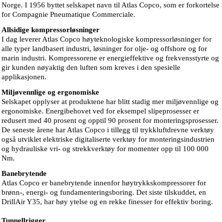
Norge. I 1956 byttet selskapet navn til Atlas Copco, som er forkortelse
for Compagnie Pneumatique Commerciale.
Allsidige kompressorløsninger
I dag leverer Atlas Copco høyteknologiske kompressorløsninger for
alle typer landbasert industri, løsninger for olje- og offshore og for
marin industri. Kompressorene er energieffektive og frekvensstyrte og
gir kunden nøyaktig den luften som kreves i den spesielle
applikasjonen.
Miljøvennlige og ergonomiske
Selskapet opplyser at produktene har blitt stadig mer miljøvennlige og
ergonomiske. Energibehovet ved for eksempel slipeprosesser er
redusert med 40 prosent og opptil 90 prosent for monteringsprosesser.
De seneste årene har Atlas Copco i tillegg til trykkluftdrevne verktøy
også utviklet elektriske digitaliserte verktøy for monteringsindustrien
og hydrauliske vri- og strekkverktøy for momenter opp til 100 000
Nm.
Banebrytende
Atlas Copco er banebrytende innenfor høytrykkskompressorer for
brønn-, energi- og fundamenteringsboring. Det siste tilskuddet, en
DrillAir Y35, har høy ytelse og en rekke finesser for effektiv boring.
Tunnellrigger