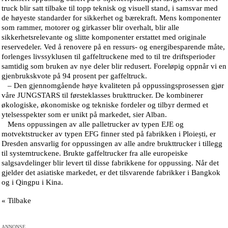
truck blir satt tilbake til topp teknisk og visuell stand, i samsvar med
de høyeste standarder for sikkerhet og bærekraft. Mens komponenter
som rammer, motorer og girkasser blir overhalt, blir alle
sikkerhetsrelevante og slitte komponenter erstattet med originale
reservedeler. Ved å renovere på en ressurs- og energibesparende måte,
forlenges livssyklusen til gaffeltruckene med to til tre driftsperioder
samtidig som bruken av nye deler blir redusert. Foreløpig oppnår vi en
gjenbrukskvote på 94 prosent per gaffeltruck.
– Den gjennomgående høye kvaliteten på oppussingsprosessen gjør
våre JUNGSTARS til førsteklasses brukttrucker. De kombinerer
økologiske, økonomiske og tekniske fordeler og tilbyr dermed et
ytelsesspekter som er unikt på markedet, sier Alban.
Mens oppussingen av alle palletrucker av typen EJE og
motvektstrucker av typen EFG finner sted på fabrikken i Ploiești, er
Dresden ansvarlig for oppussingen av alle andre brukttrucker i tillegg
til systemtruckene. Brukte gaffeltrucker fra alle europeiske
salgsavdelinger blir levert til disse fabrikkene for oppussing. Når det
gjelder det asiatiske markedet, er det tilsvarende fabrikker i Bangkok
og i Qingpu i Kina.
« Tilbake
ANNONSE