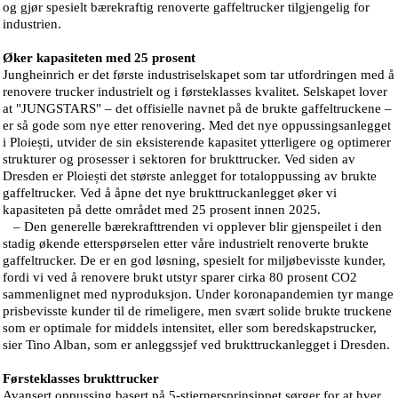
og gjør spesielt bærekraftig renoverte gaffeltrucker tilgjengelig for
industrien.
Øker kapasiteten med 25 prosent
Jungheinrich er det første industriselskapet som tar utfordringen med å
renovere trucker industrielt og i førsteklasses kvalitet. Selskapet lover
at "JUNGSTARS" – det offisielle navnet på de brukte gaffeltruckene –
er så gode som nye etter renovering. Med det nye oppussingsanlegget
i Ploiești, utvider de sin eksisterende kapasitet ytterligere og optimerer
strukturer og prosesser i sektoren for brukttrucker. Ved siden av
Dresden er Ploiești det største anlegget for totaloppussing av brukte
gaffeltrucker. Ved å åpne det nye brukttruckanlegget øker vi
kapasiteten på dette området med 25 prosent innen 2025.
– Den generelle bærekrafttrenden vi opplever blir gjenspeilet i den
stadig økende etterspørselen etter våre industrielt renoverte brukte
gaffeltrucker. De er en god løsning, spesielt for miljøbevisste kunder,
fordi vi ved å renovere brukt utstyr sparer cirka 80 prosent CO2
sammenlignet med nyproduksjon. Under koronapandemien tyr mange
prisbevisste kunder til de rimeligere, men svært solide brukte truckene
som er optimale for middels intensitet, eller som beredskapstrucker,
sier Tino Alban, som er anleggssjef ved brukttruckanlegget i Dresden.
Førsteklasses brukttrucker
Avansert oppussing basert på 5-stjernersprinsippet sørger for at hver