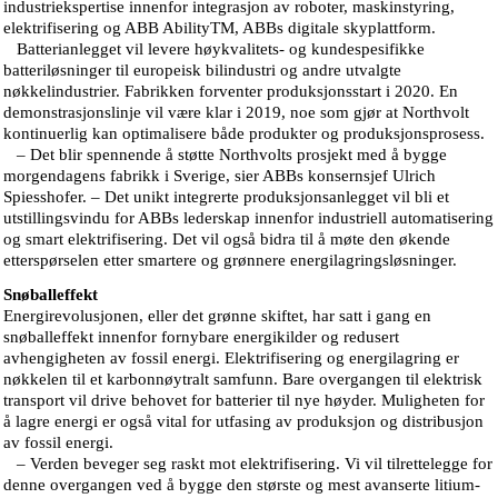
industriekspertise innenfor integrasjon av roboter, maskinstyring,
elektrifisering og ABB AbilityTM, ABBs digitale skyplattform.
Batterianlegget vil levere høykvalitets- og kundespesifikke
batteriløsninger til europeisk bilindustri og andre utvalgte
nøkkelindustrier. Fabrikken forventer produksjonsstart i 2020. En
demonstrasjonslinje vil være klar i 2019, noe som gjør at Northvolt
kontinuerlig kan optimalisere både produkter og produksjonsprosess.
– Det blir spennende å støtte Northvolts prosjekt med å bygge
morgendagens fabrikk i Sverige, sier ABBs konsernsjef Ulrich
Spiesshofer. – Det unikt integrerte produksjonsanlegget vil bli et
utstillingsvindu for ABBs lederskap innenfor industriell automatisering
og smart elektrifisering. Det vil også bidra til å møte den økende
etterspørselen etter smartere og grønnere energilagringsløsninger.
Snøballeffekt
Energirevolusjonen, eller det grønne skiftet, har satt i gang en
snøballeffekt innenfor fornybare energikilder og redusert
avhengigheten av fossil energi. Elektrifisering og energilagring er
nøkkelen til et karbonnøytralt samfunn. Bare overgangen til elektrisk
transport vil drive behovet for batterier til nye høyder. Muligheten for
å lagre energi er også vital for utfasing av produksjon og distribusjon
av fossil energi.
– Verden beveger seg raskt mot elektrifisering. Vi vil tilrettelegge for
denne overgangen ved å bygge den største og mest avanserte litium-