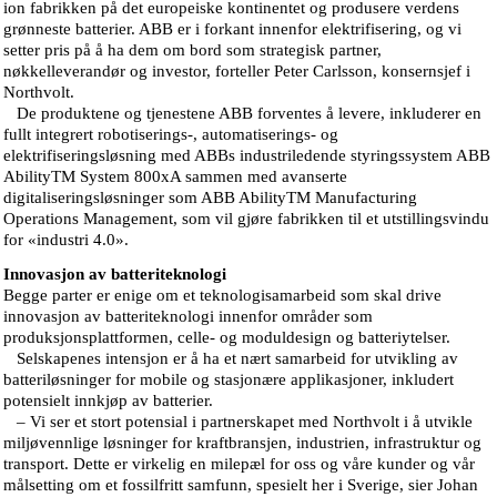
ion fabrikken på det europeiske kontinentet og produsere verdens
grønneste batterier. ABB er i forkant innenfor elektrifisering, og vi
setter pris på å ha dem om bord som strategisk partner,
nøkkelleverandør og investor, forteller Peter Carlsson, konsernsjef i
Northvolt.
De produktene og tjenestene ABB forventes å levere, inkluderer en
fullt integrert robotiserings-, automatiserings- og
elektrifiseringsløsning med ABBs industriledende styringssystem ABB
AbilityTM System 800xA sammen med avanserte
digitaliseringsløsninger som ABB AbilityTM Manufacturing
Operations Management, som vil gjøre fabrikken til et utstillingsvindu
for «industri 4.0».
Innovasjon av batteriteknologi
Begge parter er enige om et teknologisamarbeid som skal drive
innovasjon av batteriteknologi innenfor områder som
produksjonsplattformen, celle- og moduldesign og batteriytelser.
Selskapenes intensjon er å ha et nært samarbeid for utvikling av
batteriløsninger for mobile og stasjonære applikasjoner, inkludert
potensielt innkjøp av batterier.
– Vi ser et stort potensial i partnerskapet med Northvolt i å utvikle
miljøvennlige løsninger for kraftbransjen, industrien, infrastruktur og
transport. Dette er virkelig en milepæl for oss og våre kunder og vår
målsetting om et fossilfritt samfunn, spesielt her i Sverige, sier Johan