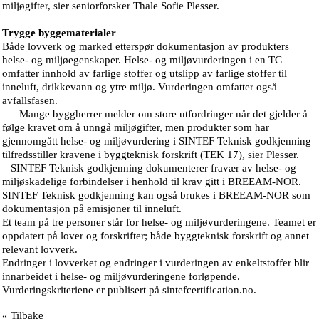
miljøgifter, sier seniorforsker Thale Sofie Plesser.
Trygge byggematerialer
Både lovverk og marked etterspør dokumentasjon av produkters
helse- og miljøegenskaper. Helse- og miljøvurderingen i en TG
omfatter innhold av farlige stoffer og utslipp av farlige stoffer til
inneluft, drikkevann og ytre miljø. Vurderingen omfatter også
avfallsfasen.
– Mange byggherrer melder om store utfordringer når det gjelder å
følge kravet om å unngå miljøgifter, men produkter som har
gjennomgått helse- og miljøvurdering i SINTEF Teknisk godkjenning
tilfredsstiller kravene i byggteknisk forskrift (TEK 17), sier Plesser.
SINTEF Teknisk godkjenning dokumenterer fravær av helse- og
miljøskadelige forbindelser i henhold til krav gitt i BREEAM-NOR.
SINTEF Teknisk godkjenning kan også brukes i BREEAM-NOR som
dokumentasjon på emisjoner til inneluft.
Et team på tre personer står for helse- og miljøvurderingene. Teamet er
oppdatert på lover og forskrifter; både byggteknisk forskrift og annet
relevant lovverk.
Endringer i lovverket og endringer i vurderingen av enkeltstoffer blir
innarbeidet i helse- og miljøvurderingene forløpende.
Vurderingskriteriene er publisert på sintefcertification.no.
« Tilbake