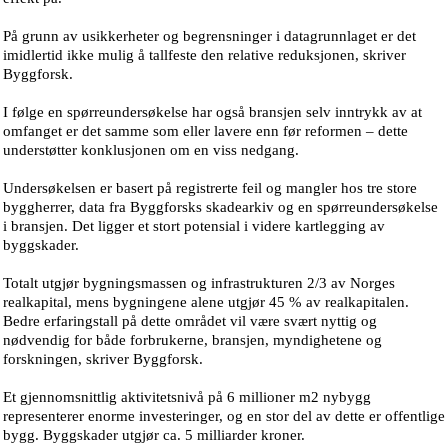
På grunn av usikkerheter og begrensninger i datagrunnlaget er det
imidlertid ikke mulig å tallfeste den relative reduksjonen, skriver
Byggforsk.
I følge en spørreundersøkelse har også bransjen selv inntrykk av at
omfanget er det samme som eller lavere enn før reformen – dette
understøtter konklusjonen om en viss nedgang.
Undersøkelsen er basert på registrerte feil og mangler hos tre store
byggherrer, data fra Byggforsks skadearkiv og en spørreundersøkelse
i bransjen. Det ligger et stort potensial i videre kartlegging av
byggskader.
Totalt utgjør bygningsmassen og infrastrukturen 2/3 av Norges
realkapital, mens bygningene alene utgjør 45 % av realkapitalen.
Bedre erfaringstall på dette området vil være svært nyttig og
nødvendig for både forbrukerne, bransjen, myndighetene og
forskningen, skriver Byggforsk.
Et gjennomsnittlig aktivitetsnivå på 6 millioner m2 nybygg
representerer enorme investeringer, og en stor del av dette er offentlige
bygg. Byggskader utgjør ca. 5 milliarder kroner.