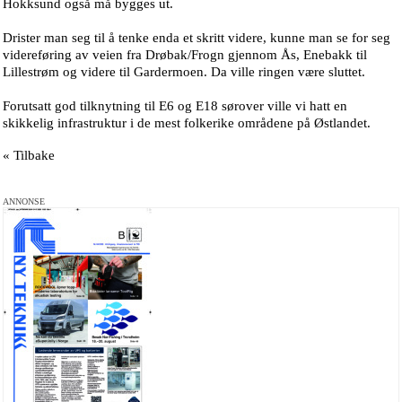
Hokksund også må bygges ut.
Drister man seg til å tenke enda et skritt videre, kunne man se for seg
videreføring av veien fra Drøbak/Frogn gjennom Ås, Enebakk til
Lillestrøm og videre til Gardermoen. Da ville ringen være sluttet.
Forutsatt god tilknytning til E6 og E18 sørover ville vi hatt en
skikkelig infrastruktur i de mest folkerike områdene på Østlandet.
« Tilbake
ANNONSE