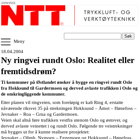
ANNONSE
Søk
Meny
18.04.2004
Ny ringvei rundt Oslo: Realitet eller
fremtidsdrøm?
Ti kommuner på Østlandet ønsker å bygge en ringvei rundt Oslo
fra Hokksund til Gardermoen og derved avlaste trafikken i Oslo og
de omkringliggende kommuner.
Etter planen vil ringveien, som foreløpig er kalt Ring 4, erstatte
nåværende riksvei 35 på strekningen Hokksund – Åmot – Hønefoss –
Jevnaker – Roa – Grua og Gardermoen.
Veien skal altså føre trafikken vestfra utenom Oslo og østover, og
derved avlaste veinettet i og rundt Oslo. Følgende tre veistrekninger
må bygges ut for å kunne realisere prosjektet:
Jevnaker – Olimb, Nymoen – Eggemoen og Hokksund – Hønefoss.