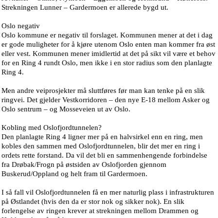
Strekningen Lunner – Gardermoen er allerede bygd ut.
Oslo negativ
Oslo kommune er negativ til forslaget. Kommunen mener at det i dag
er gode muligheter for å kjøre utenom Oslo enten man kommer fra øst
eller vest. Kommunen mener imidlertid at det på sikt vil være et behov
for en Ring 4 rundt Oslo, men ikke i en stor radius som den planlagte
Ring 4.
Men andre veiprosjekter må sluttføres før man kan tenke på en slik
ringvei. Det gjelder Vestkorridoren – den nye E-18 mellom Asker og
Oslo sentrum – og Mosseveien ut av Oslo.
Kobling med Oslofjordtunnelen?
Den planlagte Ring 4 ligner mer på en halvsirkel enn en ring, men
kobles den sammen med Oslofjordtunnelen, blir det mer en ring i
ordets rette forstand. Da vil det bli en sammenhengende forbindelse
fra Drøbak/Frogn på østsiden av Oslofjorden gjennom
Buskerud/Oppland og helt fram til Gardermoen.
I så fall vil Oslofjordtunnelen få en mer naturlig plass i infrastrukturen
på Østlandet (hvis den da er stor nok og sikker nok). En slik
forlengelse av ringen krever at strekningen mellom Drammen og