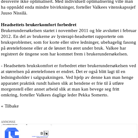
dessverre ikke optimalisert. Med individuell optimalisering ville man
ha oppnådd enda mindre bivirkninger, forteller Valkees vitenskapssjef
Juuso Nissilä.
Headsettets brukerkomfort forbedret
Brukerundersøkelsen startet i november 2011 og ble avsluttet i februar
2012. En del av brukerne av lysterapi-headsettet rapporterte om
bruksproblemer, som for korte eller stive ledninger, ubehagelig fasong
på øretelefonene eller at de løsnet fra øret under bruk. Valkee har
registrert de tingene som har kommet frem i brukerundersøkelsen.
- Headsettets brukskomfort er forbedret etter brukerundersøkelsen ved
at størrelsen på øretelefonen er endret. Det er også blitt lagt til en
ledningsholder i salgspakningen. Ved hjelp av denne kan man henge
apparatet praktisk rundt halsen slik at hendene er frie til å utføre
morgenstell eller annet arbeid slik at man kan bevege seg fritt
omkring, forteller Valkees daglige leder Pekka Somerto.
« Tilbake
ANNONSE