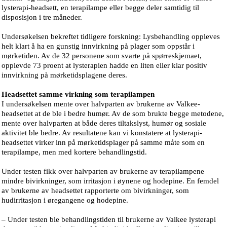
lysterapi-headsett, en terapilampe eller begge deler samtidig til
disposisjon i tre måneder.
Undersøkelsen bekreftet tidligere forskning: Lysbehandling oppleves
helt klart å ha en gunstig innvirkning på plager som oppstår i
mørketiden. Av de 32 personene som svarte på spørreskjemaet,
opplevde 73 proent at lysterapien hadde en liten eller klar positiv
innvirkning på mørketidsplagene deres.
Headsettet samme virkning som terapilampen
I undersøkelsen mente over halvparten av brukerne av Valkee-
headsettet at de ble i bedre humør. Av de som brukte begge metodene,
mente over halvparten at både deres tiltakslyst, humør og sosiale
aktivitet ble bedre. Av resultatene kan vi konstatere at lysterapi-
headsettet virker inn på mørketidsplager på samme måte som en
terapilampe, men med kortere behandlingstid.
Under testen fikk over halvparten av brukerne av terapilampene
mindre bivirkninger, som irritasjon i øynene og hodepine. En femdel
av brukerne av headsettet rapporterte om bivirkninger, som
hudirritasjon i øregangene og hodepine.
– Under testen ble behandlingstiden til brukerne av Valkee lysterapi