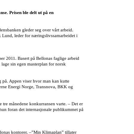
e. Prisen ble delt ut på en
erdensbanken gleder seg over vårt arbeid.
k Lund, leder for næringslivssamarbeidet i
r 2011. Basert på Bellonas faglige arbeid
å lage sin egen masterplan for norsk
seg på. Appen viser hvor man kan kutte
illerne Energi Norge, Transnova, BKK og
de tre månedene konkurransen varte. – Det er
a hun foran det internasjonale publikummet på
nas kontorer. –”Min Klimaplan” tillater