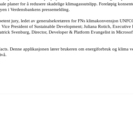
nale planer for å redusere skadelige klimagassutslipp. Foreløpig kons
juryen i Verdensbankens pressemelding.
petent jury, ledet av generalsekretæren for FNs klimakonvensjon UNFCC
ice President of Sustainable Development; Juliana Rotich, Executive D
rick Svenburg, Director, Developer & Platform Evangelist in Microsoft’
cts. Denne applikasjonen lærer brukeren om energiforbruk og klima ved
ivå.