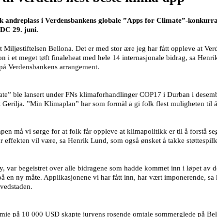
 andreplass i Verdensbankens globale ”Apps for Climate”-konkurrans
DC 29. juni.
tet Miljøstiftelsen Bellona. Det er med stor ære jeg har fått oppleve at V
n i et meget tøft finaleheat med hele 14 internasjonale bidrag, sa Henri
 på Verdensbankens arrangement.
e” ble lansert under FNs klimaforhandlinger COP17 i Durban i desembe
 Gerilja. ”Min Klimaplan” har som formål å gi folk flest muligheten til 
pen må vi sørge for at folk får oppleve at klimapolitikk er til å forstå 
stor effekten vil være, sa Henrik Lund, som også ønsket å takke støttesp
y, var begeistret over alle bidragene som hadde kommet inn i løpet av 
 på en ny måte. Applikasjonene vi har fått inn, har vært imponerende, s
ovedstaden.
mie på 10 000 USD skapte juryens rosende omtale sommerglede på Bello