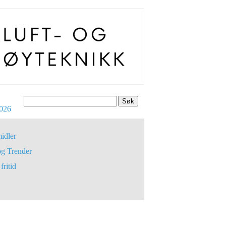
Søk
026
idler
og Trender
fritid