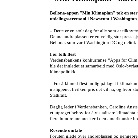
Bellona-appen ”Min Klimaplan” tok en sterk
utdelingsseremoni i Newseum i Washington 
– Dette er en stolt dag for alle som er tilknyt
Denne andreplassen er en veldig stor prestasjo
Bellona, som var i Washington DC og deltok
For folk flest
Verdensbankens konkurranse “Apps for Climat
ble det innledet et samarbeid med Oslo-byrået
klimapolitikk.
– For å få med flest mulig på laget i klimakam
utslippene, hvilken pris det vil ha, og hvor 
Statkraft.
Daglig leder i Verdensbanken, Caroline Anste
et utpreget behov for å visualisere klimadata
flere hundre mennesker i den amerikanske h
Rosende omtale
Foruten glede over andreplassen og pengepre