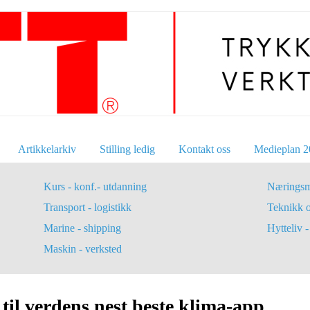
Artikkelarkiv
Stilling ledig
Kontakt oss
Medieplan 2
Kurs - konf.- utdanning
Næringsm
Transport - logistikk
Teknikk 
Marine - shipping
Hytteliv - 
Maskin - verksted
il verdens nest beste klima-app