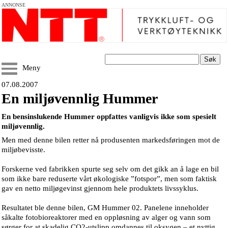
ANNONSE
Søk
Meny
07.08.2007
En miljøvennlig Hummer
En bensinslukende Hummer oppfattes vanligvis ikke som spesielt
miljøvennlig.
Men med denne bilen retter nå produsenten markedsføringen mot de
miljøbevisste.
Forskerne ved fabrikken spurte seg selv om det gikk an å lage en bil
som ikke bare reduserte vårt økologiske ”fotspor”, men som faktisk
gav en netto miljøgevinst gjennom hele produktets livssyklus.
Resultatet ble denne bilen, GM Hummer 02. Panelene inneholder
såkalte fotobioreaktorer med en oppløsning av alger og vann som
sørger for at skadelig CO2-utslipp omdannes til oksygen – et nyttig