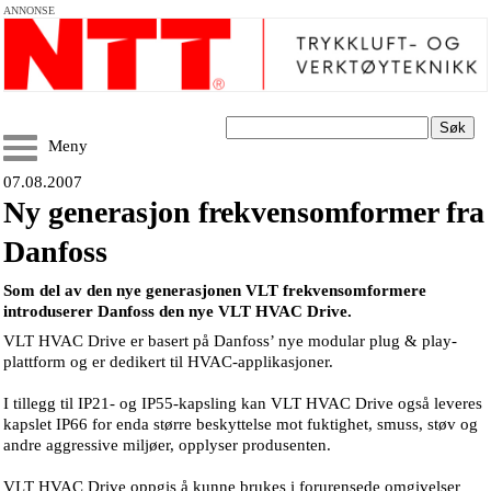
ANNONSE
Søk
Meny
07.08.2007
Ny generasjon frekvensomformer fra
Danfoss
Som del av den nye generasjonen VLT frekvensomformere
introduserer Danfoss den nye VLT HVAC Drive.
VLT HVAC Drive er basert på Danfoss’ nye modular plug & play-
plattform og er dedikert til HVAC-applikasjoner.
I tillegg til IP21- og IP55-kapsling kan VLT HVAC Drive også leveres
kapslet IP66 for enda større beskyttelse mot fuktighet, smuss, støv og
andre aggressive miljøer, opplyser produsenten.
VLT HVAC Drive oppgis å kunne brukes i forurensede omgivelser