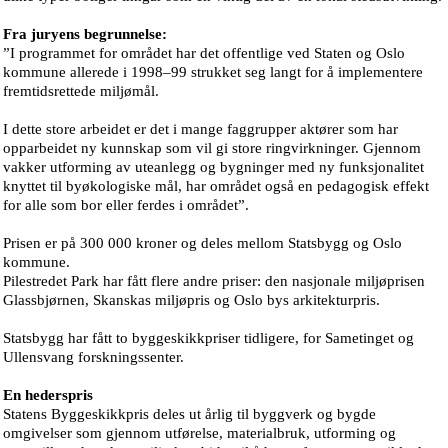
Fra juryens begrunnelse:
”I programmet for området har det offentlige ved Staten og Oslo
kommune allerede i 1998–99 strukket seg langt for å implementere
fremtidsrettede miljømål.
I dette store arbeidet er det i mange faggrupper aktører som har
opparbeidet ny kunnskap som vil gi store ringvirkninger. Gjennom
vakker utforming av uteanlegg og bygninger med ny funksjonalitet
knyttet til byøkologiske mål, har området også en pedagogisk effekt
for alle som bor eller ferdes i området”.
Prisen er på 300 000 kroner og deles mellom Statsbygg og Oslo
kommune.
Pilestredet Park har fått flere andre priser: den nasjonale miljøprisen
Glassbjørnen, Skanskas miljøpris og Oslo bys arkitekturpris.
Statsbygg har fått to byggeskikkpriser tidligere, for Sametinget og
Ullensvang forskningssenter.
En hederspris
Statens Byggeskikkpris deles ut årlig til byggverk og bygde
omgivelser som gjennom utførelse, materialbruk, utforming og