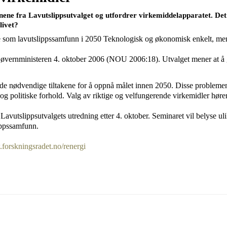
e fra Lavutslippsutvalget og utfordrer virkemiddelapparatet. Det e
livet?
m lavutslippssamfunn i 2050 Teknologisk og økonomisk enkelt, men l
iljøvernministeren 4. oktober 2006 (NOU 2006:18). Utvalget mener at å 
 de nødvendige tiltakene for å oppnå målet innen 2050. Disse problemene
ke og politiske forhold. Valg av riktige og velfungerende virkemidler høre
avutslippsutvalgets utredning etter 4. oktober. Seminaret vil belyse uli
lippssamfunn.
orskningsradet.no/renergi