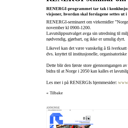
RENERGI-programmet tar tak i konklusjonen
visjoner, hvordan skal forslagene settes ut i 
RENERGI-seminaret om virkemidler ”Norge so
november kl 0900-1200.
Lavutslippsutvalget avga sin utredning til m
nødvendig, gjørbart, og ikke er umulig dyrt.
Likevel kan det være vanskelig å få iverksatt
dvs. knyttet til institusjonelle, organisatoris
Dette blir den første store gjennomgangen av L
bidra til at Norge i 2050 kan kalles et lavuts
Les mer i på RENERGIs hjemmesider:
www.f
« Tilbake
ANNONSE