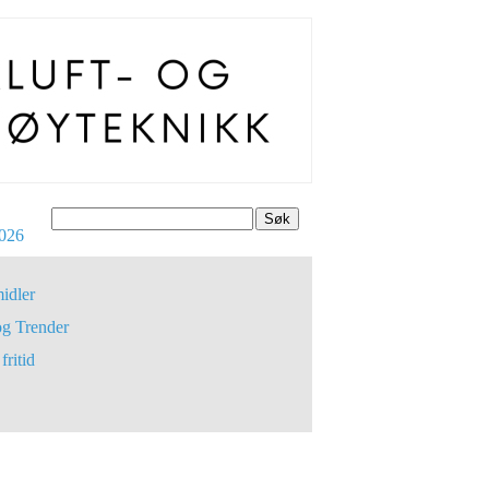
Søk
026
idler
og Trender
fritid