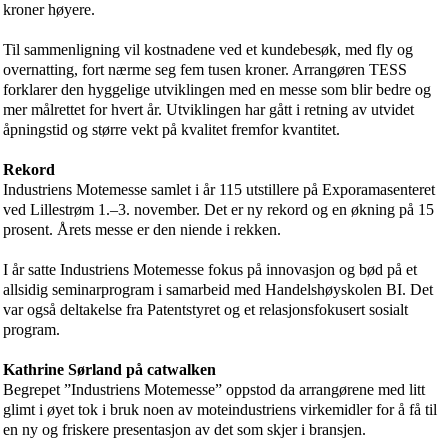
kroner høyere.
Til sammenligning vil kostnadene ved et kundebesøk, med fly og
overnatting, fort nærme seg fem tusen kroner. Arrangøren TESS
forklarer den hyggelige utviklingen med en messe som blir bedre og
mer målrettet for hvert år. Utviklingen har gått i retning av utvidet
åpningstid og større vekt på kvalitet fremfor kvantitet.
Rekord
Industriens Motemesse samlet i år 115 utstillere
på Exporamasenteret
ved Lillestrøm 1.–3. november. Det er ny rekord og en økning på 15
prosent. Årets messe er den niende i rekken.
I år satte Industriens Motemesse fokus på innovasjon og bød på et
allsidig seminarprogram i samarbeid med Handelshøyskolen BI. Det
var også deltakelse fra Patentstyret og et relasjonsfokusert sosialt
program.
Kathrine Sørland
på catwalken
Begrepet ”Industriens Motemesse” oppstod da arrangørene med litt
glimt i øyet tok i bruk noen av moteindustriens virkemidler for å få til
en ny og friskere presentasjon av det som skjer i bransjen.