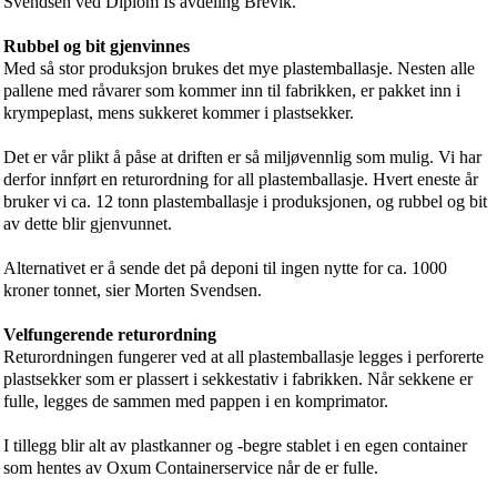
Svendsen ved Diplom Is avdeling Brevik.
Rubbel og bit gjenvinnes
Med så stor produksjon brukes det mye plastemballasje. Nesten alle
pallene med råvarer som kommer inn til fabrikken, er pakket inn i
krympeplast, mens sukkeret kommer i plastsekker.
Det er vår plikt å påse at driften er så miljøvennlig som mulig. Vi har
derfor innført en returordning for all plastemballasje. Hvert eneste år
bruker vi ca. 12 tonn plastemballasje i produksjonen, og rubbel og bit
av dette blir gjenvunnet.
Alternativet er å sende det på deponi til ingen nytte for ca. 1000
kroner tonnet, sier Morten Svendsen.
Velfungerende returordning
Returordningen fungerer ved at all plastemballasje legges i perforerte
plastsekker som er plassert i sekkestativ i fabrikken. Når sekkene er
fulle, legges de sammen med pappen i en komprimator.
I tillegg blir alt av plastkanner og -begre stablet i en egen container
som hentes av Oxum Containerservice når de er fulle.