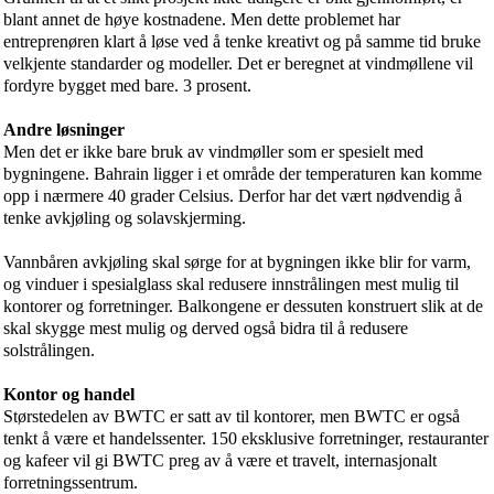
blant annet de høye kostnadene. Men dette problemet har
entreprenøren klart å løse ved å tenke kreativt og på samme tid bruke
velkjente standarder og modeller. Det er beregnet at vindmøllene vil
fordyre bygget med bare. 3 prosent.
Andre løsninger
Men det er ikke bare bruk av vindmøller som er spesielt med
bygningene. Bahrain ligger i et område der temperaturen kan komme
opp i nærmere 40 grader Celsius. Derfor har det vært nødvendig å
tenke avkjøling og solavskjerming.
Vannbåren avkjøling skal sørge for at bygningen ikke blir for varm,
og vinduer i spesialglass skal redusere innstrålingen mest mulig til
kontorer og forretninger. Balkongene er dessuten konstruert slik at de
skal skygge mest mulig og derved også bidra til å redusere
solstrålingen.
Kontor og handel
Størstedelen av BWTC er satt av til kontorer, men BWTC er også
tenkt å være et handelssenter. 150 eksklusive forretninger, restauranter
og kafeer vil gi BWTC preg av å være et travelt, internasjonalt
forretningssentrum.