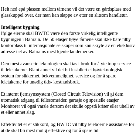
Helt ned epå plassen mellom tårnene vil det være en gårdsplass med
glasskuppel over, der man kan slappe av etter en slitsom handletur.
Intelligent bygning
Ifølge eierne skal BWTC være den første virkelig intelligente
bygningen i Bahrain. De 50 etasjer høye tårnene skal ikke bare tilby
kontorplass til internasjonale selskaper som kan skryte av en eksklusiv
adresse i et av Bahrains mest kjente landemerker.
Den mest avanserte teknologien skal tas i bruk for å yte topp service
til leietakerne. Blant annet vil det bli installert et høyteknologisk
system for sikkerhet, bekvemmelighet, service og for å spare
leietakerne for unødig tids- kostnadsbruk.
Et internt fjernsynssystem (Closed Circuit Television) vil gi dem
utomatisk adgang til fellesområder, garasje og spesielle etasjer.
Monitorer vil også varsle dersom det skulle oppstå kriser eller uhell av
et eller annet slag.
Effektivitet er et stikkord, og BWTC vil tilby leieboerne assistanse for
at de skal bli mest mulig effektive og for å spare tid.