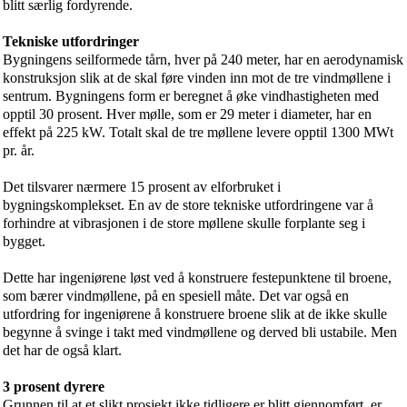
blitt særlig fordyrende.
Tekniske utfordringer
Bygningens seilformede tårn, hver på 240 meter, har en aerodynamisk
konstruksjon slik at de skal føre vinden inn mot de tre vindmøllene i
sentrum. Bygningens form er beregnet å øke vindhastigheten med
opptil 30 prosent. Hver mølle, som er 29 meter i diameter, har en
effekt på 225 kW. Totalt skal de tre møllene levere opptil 1300 MWt
pr. år.
Det tilsvarer nærmere 15 prosent av elforbruket i
bygningskomplekset. En av de store tekniske utfordringene var å
forhindre at vibrasjonen i de store møllene skulle forplante seg i
bygget.
Dette har ingeniørene løst ved å konstruere festepunktene til broene,
som bærer vindmøllene, på en spesiell måte. Det var også en
utfordring for ingeniørene å konstruere broene slik at de ikke skulle
begynne å svinge i takt med vindmøllene og derved bli ustabile. Men
det har de også klart.
3 prosent dyrere
Grunnen til at et slikt prosjekt ikke tidligere er blitt gjennomført, er