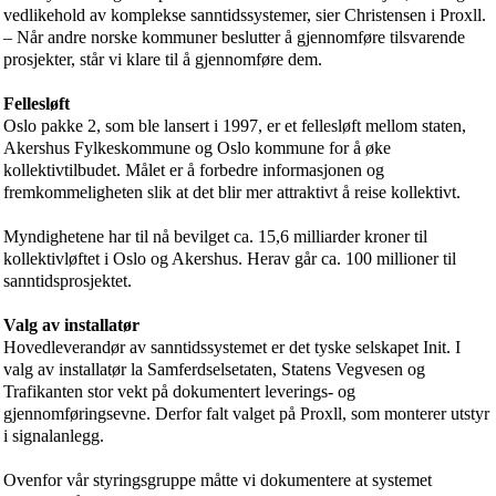
vedlikehold av komplekse sanntidssystemer, sier
Chris
tensen i Proxll.
– Når andre norske kommuner beslutter å gjennomføre tilsvarende
prosjekter, står vi klare til å gjennomføre dem.
Fellesløft
Oslo pakke 2, som ble lansert i 1997, er et fellesløft mellom staten,
Akershus Fylkeskommune og Oslo kommune for å øke
kollektivtilbudet. Målet er å forbedre informasjonen og
fremkommeligheten slik at det blir mer attraktivt å reise kollektivt.
Myndighetene har til nå bevilget ca. 15,6 milliarder kroner til
kollektivløftet i Oslo og Akershus. Herav går ca. 100 millioner til
sanntidsprosjektet.
Valg av installatør
Hovedleverandør av sanntidssystemet er det tyske selskapet Init. I
valg av installatør la Samferdselsetaten, Statens Vegvesen og
Trafikanten stor vekt på dokumentert leverings- og
gjennomføringsevne. Derfor falt valget på Proxll, som monterer utstyr
i signalanlegg.
Ovenfor vår styringsgruppe måtte vi dokumentere at systemet