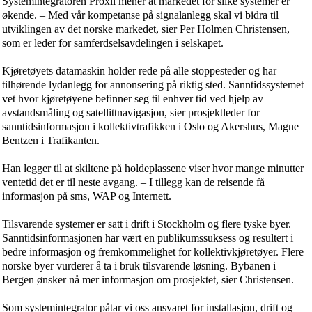
Systemintegratoren Proxll mener at markedet for slike systemer er
økende. – Med vår kompetanse på signalanlegg skal vi bidra til
utviklingen av det norske markedet, sier Per Holmen
Chris
tensen,
som er leder for samferdselsavdelingen i selskapet.
Kjøretøyets datamaskin holder rede på alle stoppesteder og har
tilhørende lydanlegg for annonsering på riktig sted. Sanntidssystemet
vet hvor kjøretøyene befinner seg til enhver tid ved hjelp av
avstandsmåling og satellittnavigasjon, sier prosjektleder for
sanntidsinformasjon i kollektivtrafikken i Oslo og Akershus, Magne
Bentzen i Trafikanten.
Han legger til at skiltene på holdeplassene viser hvor mange minutter
ventetid det er til neste avgang. – I tillegg kan de reisende få
informasjon på sms, WAP og Internett.
Tilsvarende systemer er satt i drift i Stockholm og flere tyske byer.
Sanntidsinformasjonen har vært en publikumssuksess og resultert i
bedre informasjon og fremkommelighet for kollektivkjøretøyer. Flere
norske byer vurderer å ta i bruk tilsvarende løsning. Bybanen i
Bergen ønsker nå mer informasjon om prosjektet, sier
Chris
tensen.
Som systemintegrator påtar vi oss ansvaret for installasjon, drift og