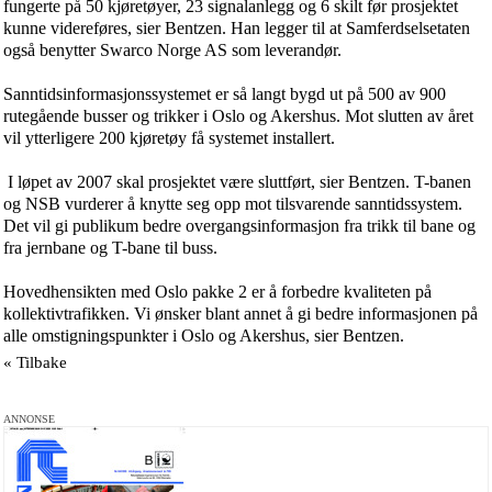
fungerte på 50 kjøretøyer, 23 signalanlegg og 6 skilt før prosjektet
kunne videreføres, sier Bentzen. Han legger til at Samferdselsetaten
også benytter Swarco Norge AS som leverandør.
Sanntidsinformasjonssystemet er så langt bygd ut på 500 av 900
rutegående busser og trikker i Oslo og Akershus. Mot slutten av året
vil ytterligere 200 kjøretøy få systemet installert.
I løpet av 2007 skal prosjektet være sluttført, sier Bentzen. T-banen
og NSB vurderer å knytte seg opp mot tilsvarende sanntidssystem.
Det vil gi publikum bedre overgangsinformasjon fra trikk til bane og
fra jernbane og T-bane til buss.
Hovedhensikten med Oslo pakke 2 er å forbedre kvaliteten på
kollektivtrafikken. Vi ønsker blant annet å gi bedre informasjonen på
alle omstigningspunkter i Oslo og Akershus, sier Bentzen.
« Tilbake
ANNONSE