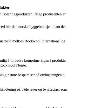
dukter.
 isoleringsprodukter. Ifølge produsenten er
med blir den norske byggebransjen blant den
t samarbeid mellom Rockwool International og
 mulig å forbedre komprimeringen i produkter
 i Rockwool Norge.
om gir store besparelser på omkostningen til
 håndtering på
både lager og byggeplass som