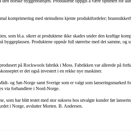
a den norske byggebransjen. Produktene oppgis å være optimert for all
imal komprimering med steinullens kjente produktfordeler; brannsikkerhe
ien, som bl.a. sikrer at produktene ikke skades under den kraftige kom
på byggeplassen. Produktene oppnår full størrelse med det samme, og utv
 produsert på Rockwools fabrikk i Moss. Fabrikken
var allerede på forh
onseptet er det også investert i en rekke nye maskiner.
 Midt- og Sør-Norge samt Sverige som er valgt som lanseringsmarked fo
s via forhandlere i Nord-Norge.
e, som har blitt testet med stor suksess hos utvalgte kunder før lanserin
edet i Norge, avslutter Morten.
B. Andersen.