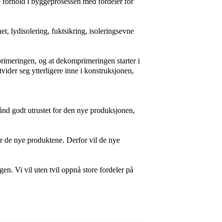
e forhold i byggeprosessen
med fordeler for
t, lydisolering, fuktsikring, isoleringsevne
primeringen, og at dekomprimeringen starter i
ider seg ytterligere inne i konstruksjonen,
ånd godt utrustet for den
nye produksjonen,
r de nye produktene. Derfor vil de nye
gen. Vi vil uten tvil oppnå store fordeler på