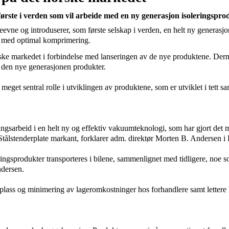
første
i verden som vil arbeide med en ny generasjon isoleringspro
vne og introduserer, som første selskap i verden, en helt ny generasjon
 med optimal komprimering.
rske markedet i forbindelse med lanseringen av de nye produktene. Der
 den nye generasjonen produkter.
 meget sentral rolle i utviklingen av produktene, som er utviklet i tet
lingsarbeid i en helt ny og effektiv vakuumteknologi, som har gjort det
g Stålstenderplate markant, forklarer adm. direktør Morten B. Andersen
ringsprodukter
transporteres i bilene, sammenlignet med tidligere, noe s
ndersen.
rplass og minimering av lageromkostninger hos forhandlere samt lettere