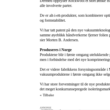
Dermed oppfyller Rockwool et stort ønske fr
alle involverte parter.
De er alt-i-ett-produkter, som kombinerer opt
og formstabilitet.
Vi har tatt patent på den nye vakuumteknolog
samme øyeblikk
håndverkerne fjerner folien 
sier
Morten B. Andersen.
Produseres i Norge
Produktene blir i første omgang utelukkende
men i forbindelse med det nye komprimeringsk
Det er videre fabrikkens forsyningsområde i
vakuumproduktene i første omgang ikke selge
Vi har store forventninger til de nye produkten
det meget konkurransepregede isoleringsmark
« Tilbake
ANNONSE