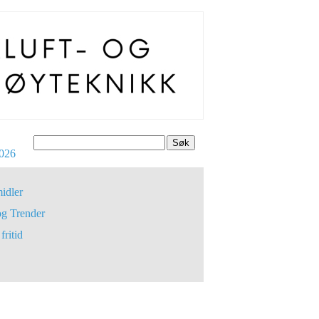
Søk
026
idler
og Trender
fritid