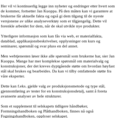
Her vil vi kontinuerlig legge inn nyheter og endringer etter hvert som
de kommer, fortsetter Jan Kuoppa. På den måten kan vi garantere at
brukerne får aktuelle fakta og også gi dem tilgang til de nyeste
versjonene av ulike analyseverktøy som er tilgjengelig. Dette vil
forenkle arbeidet for dem, når de skal utvikle nye produkter.
Ytterligere informasjon som kan fås via web, er materialfakta,
datablad, applikasjonsbeskrivelser, opplysninger om kurs og
seminarer, spørsmål og svar pluss en del annet.
Men webtjenesten løser ikke alle spørsmål som brukerne har, sier Jan
Kuoppa. Mange har mer komplekse spørsmål om materialvalg og
konstruksjoner, der det kreves dyptgående støtte om hvordan høyfast
stål skal brukes og bearbeides. Da kan vi tilby omfattende støtte fra
våre eksperter.
Dette kan f.eks. gjelde valg av produksjonsmetode og type stål,
gjennomføring av tester for en konstruksjonsdetalj, samt å foreta
avanserte analyser av hele strukturer.
Som et supplement til selskapets tidligere håndbøker,
Formningshandboken og Plåthandboken, finnes nå også
Fogningshandboken, opplyser selskapet.