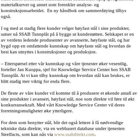
materialkurver og annet som forenkler analyse- og
konstruksjonsarbeidet. En ny håndbok om sammenføying tilbys
også.
I og med at stadig flere kunder velger høyfast stål i sine produkter,
satser nå SSAB Tunnplåt på å bygge ut kundestøtten. Selskapet er en
av verdens ledende produsenter av avanserte, høyfaste stål, og har
bygd opp en omfattende kunnskap om høyfaste stål og hvordan de
best kan utnyttes i konstruksjoner og produksjon.
– Etterspørsel etter vår kunnskap og våre tjenester øker vesentlig,
forteller Jan Kuoppa, sjef for Knowledge Service Center hos SSAB
Tunnplåt. At vi kan tilby kunnskap om hvordan stål kan brukes, er
blitt stadig mer viktig for enda flere.
De fleste av våre kunder vil komme til å produsere et økende antall av
sine produkter i avansert, høyfast stål, noe som direkte vil føre til økt
konkurransekraft. Med vårt Knowledge Service Center vil deres
forretningsmuligheter øke ytterligere.
For dem som benytter stål, blir det også lettere å få nødvendige
tekniske data direkte, via en webbasert database under tjenesten
Steelfacts, som kan nås via
www.ssabdirekt.com
.