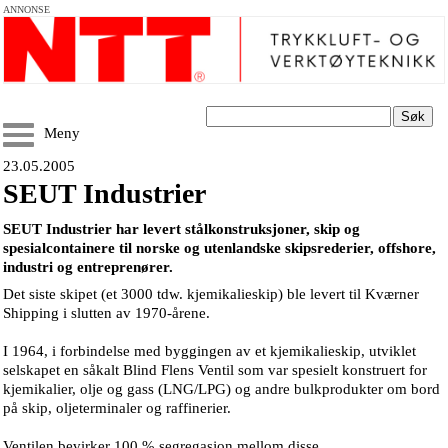
ANNONSE
Søk
Meny
23.05.2005
SEUT Industrier
SEUT Industrier har levert stålkonstruksjoner, skip og
spesialcontainere til norske og utenlandske skipsrederier, offshore,
industri og entreprenører.
Det siste skipet (et 3000 tdw. kjemikalieskip) ble levert til Kværner
Shipping i slutten av 1970-årene.
I 1964, i forbindelse med byggingen av et kjemikalieskip, utviklet
selskapet en såkalt Blind Flens Ventil som var spesielt konstruert for
kjemikalier, olje og gass (LNG/LPG) og andre bulkprodukter om bord
på skip, oljeterminaler og raffinerier.
Ventilen bevirker 100 % segregasjon mellom disse