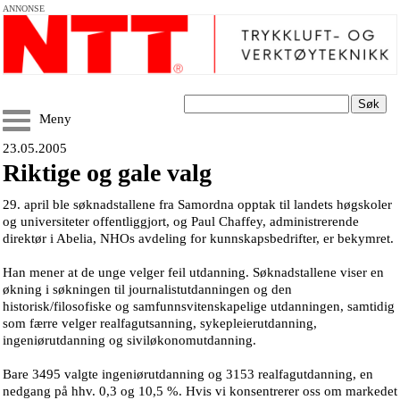
ANNONSE
Søk
Meny
23.05.2005
Riktige og gale valg
29. april ble søknadstallene fra Samordna opptak til landets høgskoler
og universiteter offentliggjort, og Paul Chaffey, administrerende
direktør i Abelia, NHOs avdeling for kunnskapsbedrifter, er bekymret.
Han mener at de unge velger feil utdanning. Søknadstallene viser en
økning i søkningen til journalistutdanningen og den
historisk/filosofiske og samfunnsvitenskapelige utdanningen, samtidig
som færre velger realfagutsanning, sykepleierutdanning,
ingeniørutdanning og siviløkonomutdanning.
Bare 3495 valgte ingeniørutdanning og 3153 realfagutdanning, en
nedgang på hhv. 0,3 og 10,5 %. Hvis vi konsentrerer oss om markedet