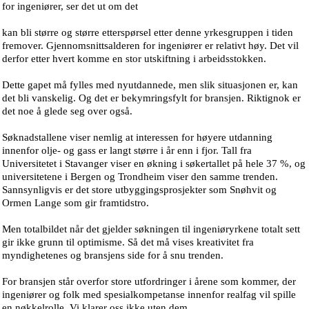
for ingeniører, ser det ut om det
kan bli større og større etterspørsel etter denne yrkesgruppen i tiden
fremover. Gjennomsnittsalderen for ingeniører er relativt høy. Det vil
derfor etter hvert komme en stor utskiftning i arbeidsstokken.
Dette gapet må fylles med nyutdannede, men slik situasjonen er, kan
det bli vanskelig. Og det er bekymringsfylt for bransjen. Riktignok er
det noe å glede seg over også.
Søknadstallene viser nemlig at interessen for høyere utdanning
innenfor olje- og gass er langt større i år enn i fjor. Tall fra
Universitetet i Stavanger viser en økning i søkertallet på hele 37 %, og
universitetene i Bergen og Trondheim viser den samme trenden.
Sannsynligvis er det store utbyggingsprosjekter som Snøhvit og
Ormen Lange som gir framtidstro.
Men totalbildet når det gjelder søkningen til ingeniøryrkene totalt sett
gir ikke grunn til optimisme. Så det må vises kreativitet fra
myndighetenes og bransjens side for å snu trenden.
For bransjen står overfor store utfordringer i årene som kommer, der
ingeniører og folk med spesialkompetanse innenfor realfag vil spille
en nøkkelrolle. Vi klarer oss ikke uten dem.